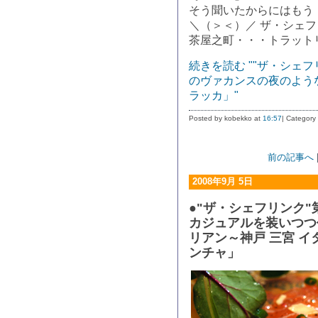
そう聞いたからにはもう
＼（＞＜）／ ザ・シェフ
茶屋之町・・・トラット
続きを読む ""ザ・シェ
のヴァカンスの夜のよう
ラッカ」"
Posted by kobekko at
16:57
| Category
前の記事へ
2008年9月 5日
●"ザ・シェフリンク"
カジュアルを装いつつ
リアン～神戸 三宮 
ンチャ」