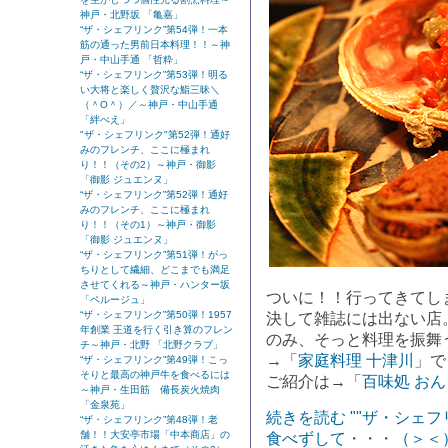
神戸・北野坂 「亀嘉」
“ザ・シェフリンク”第54弾！一本
筋の通った男前日本料理！！～神
戸・中山手通 「哲粋」
“ザ・シェフリンク”第53弾！明る
い大将と楽しく贅沢な鮨三昧＼
（＾O＾）／～神戸・中山手通
「絆べえ」
"ザ・シェフリンク"第52弾！通好
みのフレンチ、ここに極まれ
り！！（その2）～神戸・御影
「御影 ジュエンヌ」
“ザ・シェフリンク”第52弾！通好
みのフレンチ、ここに極まれ
り！！（その1）～神戸・御影
「御影 ジュエンヌ」
“ザ・シェフリンク”第51弾！がっ
ちりとして繊細、どこまでも満足
させてくれる～神戸・ハンター坂
ついに！！行ってきてし
「ペルージュ」
“ザ・シェフリンク”第50弾！1957
決して雑誌には出ない店
年創業 王道を行く引き算のフレン
のみ、そっと料理を振舞
チ～神戸・北野 「北野クラブ」
→「
家庭料理 十津川
」で
“ザ・シェフリンク”第49弾！こっ
そりと最高の神戸牛を食べるには
ご紹介は→「
百味処 お
～神戸・生田筋 備長炭火焼肉
「金泉苑」
続きを読む ""ザ・シェ
“ザ・シェフリンク”第48弾！老
舗！！大安亭市場「中本商店」の
食べずして・・・（＞＜