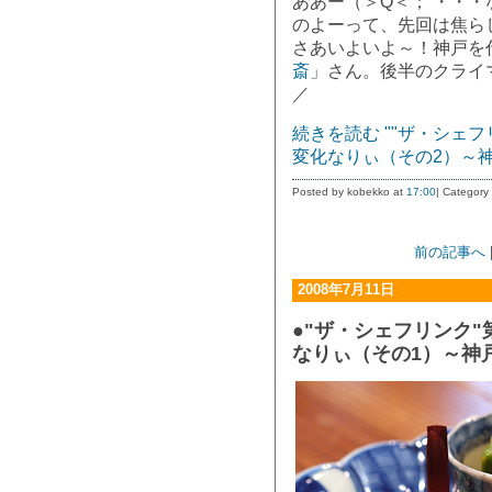
ああー（＞Q＜； ・・・
のよーって、先回は焦ら
さあいよいよ～！神戸を
斎
」さん。後半のクライ
／
続きを読む ""ザ・シェ
変化なりぃ（その2）～神
Posted by kobekko at
17:00
| Category
前の記事へ
2008年7月11日
●"ザ・シェフリンク"
なりぃ（その1）～神戸