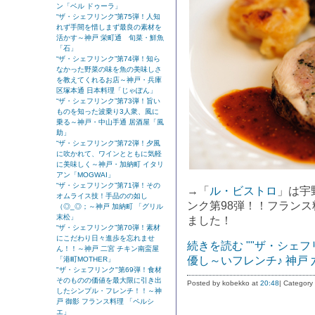
ン「ベル ドゥーラ」
“ザ・シェフリンク”第75弾！人知
れず手間を惜しまず最良の素材を
活かす～神戸 栄町通 旬菜・鮮魚
「石」
“ザ・シェフリンク”第74弾！知ら
なかった野菜の味を魚の美味しさ
を教えてくれるお店～神戸・兵庫
区塚本通 日本料理「じゃぽん」
“ザ・シェフリンク”第73弾！旨い
ものを知った波乗り3人衆、風に
乗る～神戸・中山手通 居酒屋「風
助」
“ザ・シェフリンク”第72弾！夕風
に吹かれて、ワインとともに気軽
に美味しく～神戸・加納町 イタリ
アン「MOGWAI」
“ザ・シェフリンク”第71弾！その
→「
ル・ビストロ
」は宇
オムライス技！手品のの如し
ンク第98弾！！フランス
（◎_◎；～神戸 加納町 「グリル
末松」
ました！
“ザ・シェフリンク”第70弾！素材
にこだわり日々進歩を忘れませ
続きを読む ""ザ・シェ
ん！！～神戸 二宮 チキン南蛮屋
優し～いフレンチ♪ 神戸 
「港町MOTHER」
"ザ・シェフリンク"第69弾！食材
そのものの価値を最大限に引き出
Posted by kobekko at
20:48
| Category
したシンプル・フレンチ！！～神
戸 御影 フランス料理 「ペルシ
エ」