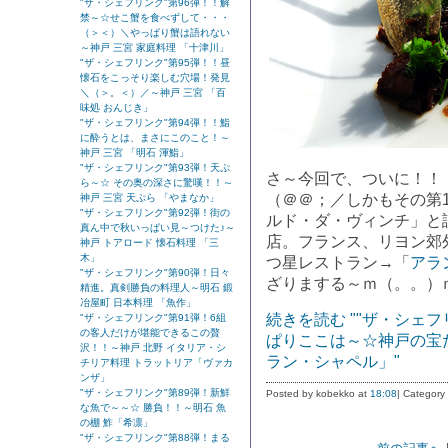
"ザ・シェフリンク"第96弾！！解
禁～☆せこ蟹を食べずして・・・
（＞＜）＼やっぱり蟹は語れない
～神戸 三宮 家庭料理 「十津川」
"ザ・シェフリンク"第95弾！！昼
懐石をこっそり楽しむ穴場！発見
＼（＞。＜）／～神戸 三宮 「百
味処 おんじき」
"ザ・シェフリンク"第94弾！！鮨
に酔うとは、まさにこのこと！～
神戸 三宮 「明石 渾鮨」
"ザ・シェフリンク"第93弾！天ぷ
さ～今回で、ついに！！ 
ら～☆ その奥の深さに驚嘆！！～
（＠＠；／しかもその第
神戸 三宮 天ぷら 「やまなか」
"ザ・シェフリンク"第92弾！街の
ルド・ダ・ヴィンチ」と
真ん中で秋いっぱい見～つけた♪～
店。フランス、リヨン郊
神戸 トアロード 懐石料理 「三
木」
つ星レストラン→「
アラ
"ザ・シェフリンク"第90弾！日々
ざりまする～ｍ（。。）
精進。真剣勝負の料理人～明石 鍛
冶屋町 日本料理 「魚作」
続きを読む ""ザ・シェフ
"ザ・シェフリンク"第91弾！6組
の客人だけが堪能できるこの贅
ぱりここは～☆神戸の宝だ
沢！！～神戸 北野 イタリア・シ
ラン・シャペル」"
チリア料理 トラットリア「ヴァカ
ンザ」
"ザ・シェフリンク"第89弾！新鮮
Posted by kobekko at
18:08
| Category
な魚で～～☆ 勝負！！～明石 魚
の棚 鮓「希凛」
"ザ・シェフリンク"第88弾！まる