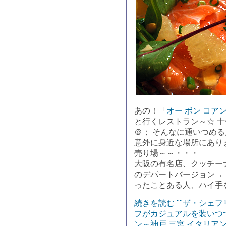
あの！「
オー ボン コア
と行くレストラン～☆ 
＠； そんなに通いつめ
意外に身近な場所にあり
売り場～～・・・
大阪の有名店、クッチー
のデパートバージョン→
ったことある人、ハイ手
続きを読む ""ザ・シェ
フがカジュアルを装いつ
ン～神戸 三宮 イタリア