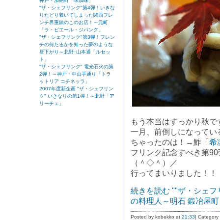
神戸・加納町「味加味」
"ザ・シェフリンク"第4弾！いきな
りたどり着いてしまった関西フレ
ンチ界重鎮のこのお店！～元町
「ラ・ピエール・ジパング」
"ザ・シェフリンク"第3弾！フレン
チの何たるかを知った夢のような
昼下がり～北野･山本通「ルセッ
ト」
"ザ・シェフリンク" 電光石火の第
2弾！～神戸・中山手通り「トラ
ットリア コチネッラ」
2007年度新企画 "ザ・シェフリン
ク" いきなりの第1弾！～北野「ア
リーチェ」
もう本当はすっかり秋で
一月、前倒しになってい
ちゃったのは！→鮓「
希
フリンク記念すべき第90
（＾◇＾）／
行ってまいりました！！
続きを読む ""ザ・シェ
の料理人～明石 鍛冶屋町
Posted by kobekko at
21:33
| Category