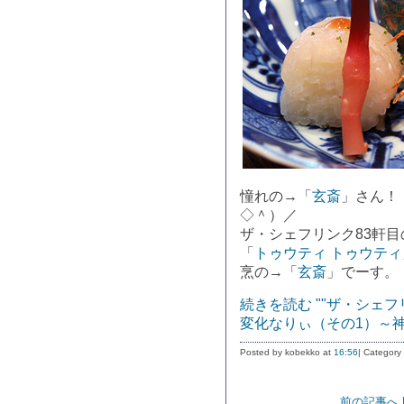
憧れの→「
玄斎
」さん！
◇＾）／
ザ・シェフリンク83軒目
「
トゥウティ トゥウティ
烹の→「
玄斎
」でーす。
続きを読む ""ザ・シェ
変化なりぃ（その1）～神
Posted by kobekko at
16:56
| Category
前の記事へ