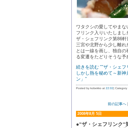
ワタクシの愛してやまな
フリンク入りいたしまし
ザ・シェフリンク第86軒
三宮や北野から少し離れ
とは一線を画し、独自の
る変遷をたどりそうな予
続きを読む ""ザ・シェ
しかし熱を秘めて～新神戸
ン」"
Posted by kobekko at
22:02
| Category
前の記事へ
2008年8月 5日
●"ザ・シェフリンク"