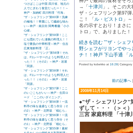
神戸で最高の食材をそろ
つけばここは中国 四川省、地元の
→「
十津川
」。そこの大
人でにぎわう食堂だったー！！～
ザ・シェフリンク第97
神戸・加納町 四川料理「竹海」
“ザ・シェフリンク”第60弾！洗練
こ！ 「
ル・ビストロ
」～
の極地！！華麗にして繊細な味わ
名の示すとおり！まさに
い～神戸・南京街 閩粤餐廳「小小
心縁」
トロ」で、ありました！
“ザ・シェフリンク”第59弾！ここ
にも隠れていた凄腕の料理人！！
続きを読む ""ザ・シェ
塩で勝負の中華料理～神戸・住吉
野シェフがリヨンでやっ
広東海鮮料理 「正」
"ザ・シェフリンク"第58弾！それ
チ！！神戸 下山手通 「
は、F1レーサーのような料理人だ
った！！（その2）～神戸・岩屋
Posted by kobekko at
16:28
| Category
「同源」
“ザ・シェフリンク”第58弾！それ
は、F1レーサーのような料理人だ
った！！（その1）～神戸・岩屋
前の記事へ
「同源」
“ザ・シェフリンク”第57弾！ここ
2008年11月14日
のいごこちがいい～神戸・生田ロ
ード 「ここのいダイニング」
●"ザ・シェフリンク"
“ザ・シェフリンク”第56弾！一流
料亭の味を遠慮なく思う存分（そ
ずして・・・（＞＜）
の2）～神戸・北野坂 「植むら」
三宮 家庭料理 「十津
“ザ・シェフリンク”第56弾！一流
料亭の味を遠慮なく思う存分（そ
の1）～神戸・北野坂 「植むら」
“ザ・シェフリンク”第55弾！素材
を生かしつつ個性光る割烹料理～