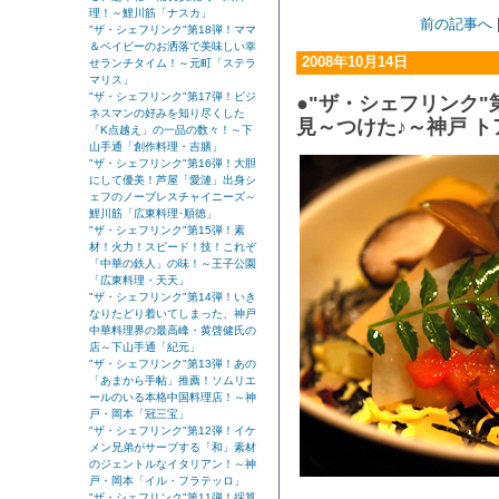
理！～鯉川筋「ナスカ」
前の記事へ
"ザ・シェフリンク"第18弾！ママ
＆ベイビーのお洒落で美味しい幸
2008年10月14日
せランチタイム！～元町「ステラ
マリス」
"ザ・シェフリンク"第17弾！ビジ
●"ザ・シェフリンク"
ネスマンの好みを知り尽くした
見～つけた♪～神戸 ト
「K点越え」の一品の数々！～下
山手通「創作料理・吉膳」
"ザ・シェフリンク"第16弾！大胆
にして優美！芦屋「愛漣」出身シ
ェフのノーブレスチャイニーズ～
鯉川筋「広東料理･順徳」
"ザ・シェフリンク"第15弾！素
材！火力！スピード！技！これぞ
「中華の鉄人」の味！～王子公園
「広東料理・天天」
"ザ・シェフリンク"第14弾！いき
なりたどり着いてしまった、神戸
中華料理界の最高峰・黄啓健氏の
店～下山手通「紀元」
"ザ・シェフリンク"第13弾！あの
「あまから手帖」推薦！ソムリエ
ールのいる本格中国料理店！～神
戸・岡本「冠三宝」
"ザ・シェフリンク"第12弾！イケ
メン兄弟がサーブする「和」素材
のジェントルなイタリアン！～神
戸・岡本「イル・フラテッロ」
"ザ・シェフリンク"第11弾！採算