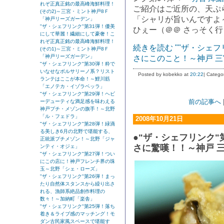
れぞ正真正銘の最高峰海鮮料理！
ご紹介はご近所の、天ぷ
(その2)～三宮・ミント神戸8Ｆ
「シャリが旨いんですよ
「神戸リーズガーデン」
"ザ・シェフリンク"第31弾！優美
ひぇー（＠＠ さっそく
にして華麗！繊細にして豪奢！こ
れぞ正真正銘の最高峰海鮮料理！
続きを読む ""ザ・シェ
(その1)～三宮・ミント神戸8Ｆ
「神戸リーズガーデン」
さにこのこと！～神戸 三宮
"ザ・シェフリンク"第30弾！粋で
いなせなボルサリーノ系？リスト
Posted by kobekko at
20:22
| Catego
ランテはここが本命！～鯉川筋
「エノテカ・イゾラベッラ」
"ザ・シェフリンク"第29弾！ヘビ
前の記事へ
ーデューティな満足感を味わえる
神戸プチ・メゾンの旗手！～北野
「ル・フェドラ」
2008年10月21日
"ザ・シェフリンク"第28弾！緑滴
る美しき6月の北野で堪能する、
●"ザ・シェフリンク"
正統派プチメゾン！～北野「ジャ
さに驚嘆！！～神戸 三
ンティ・オジェ」
"ザ・シェフリンク"第27弾！つい
にこの店に！神戸フレンチ界の珠
玉～北野「シェ・ローズ」
"ザ・シェフリンク"第26弾！まっ
たり自然体スタンスから繰り出さ
れる、漁師系絶品創作料理の
数々！～加納町「楽舎」
"ザ・シェフリンク"第25弾！落ち
着き＆ライブ感のマッチング！モ
ダン古民家風スペースで堪能す