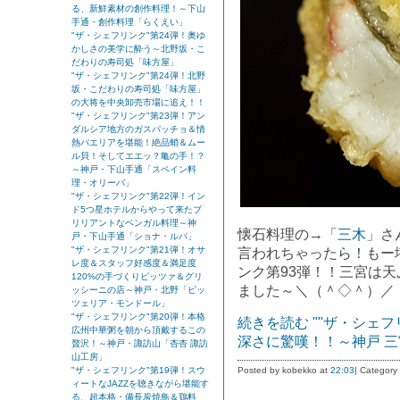
る、新鮮素材の創作料理！～下山
手通・創作料理「らくえい」
"ザ・シェフリンク"第24弾！奥ゆ
かしさの美学に酔う～北野坂・こ
だわりの寿司処「味方屋」
"ザ・シェフリンク"第24弾！北野
坂・こだわりの寿司処「味方屋」
の大将を中央卸売市場に追え！！
"ザ・シェフリンク"第23弾！アン
ダルシア地方のガスパッチョ＆情
熱パエリアを堪能！絶品蛸＆ムー
ル貝！そしてエエッ？亀の手！？
～神戸・下山手通「スペイン料
理・オリーバ」
"ザ・シェフリンク"第22弾！イン
ド5つ星ホテルからやって来たブ
リリアントなベンガル料理～神
懐石料理の→「
三木
」さ
戸・下山手通「ショナ・ルパ」
"ザ・シェフリンク"第21弾！オサ
言われちゃったら！もー
レ度＆スタッフ好感度＆満足度
ンク第93弾！！三宮は天
120%の手づくりピッツァ＆グリ
ました～＼（＾◇＾）／
ッシーニの店～神戸・北野「ピッ
ツェリア・モンドール」
"ザ・シェフリンク"第20弾！本格
続きを読む ""ザ・シェフ
広州中華粥を朝から頂戴するこの
深さに驚嘆！！～神戸 三
贅沢！～神戸・諏訪山「杏杏 諏訪
山工房」
"ザ・シェフリンク"第19弾！スウ
Posted by kobekko at
22:03
| Category
ィートなJAZZを聴きながら堪能す
る、超本格・備長炭焼鳥＆鶏料