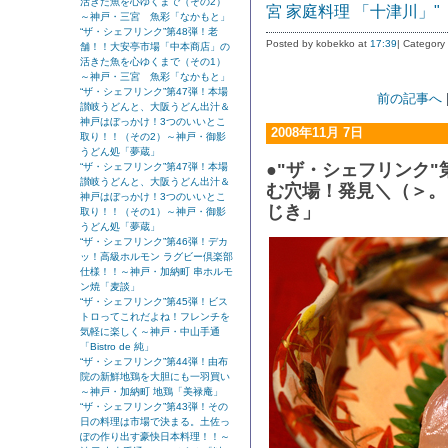
活きた魚を心ゆくまで（その2）
宮 家庭料理 「十津川」"
～神戸・三宮 魚彩「なかもと」
“ザ・シェフリンク”第48弾！老
Posted by kobekko at
17:39
| Category
舗！！大安亭市場「中本商店」の
活きた魚を心ゆくまで（その1）
～神戸・三宮 魚彩「なかもと」
“ザ・シェフリンク”第47弾！本場
前の記事へ
讃岐うどんと、大阪うどん出汁＆
神戸はぼっかけ！3つのいいとこ
2008年11月 7日
取り！！（その2）～神戸・御影
うどん処「夢蔵」
●"ザ・シェフリンク"
“ザ・シェフリンク”第47弾！本場
讃岐うどんと、大阪うどん出汁＆
む穴場！発見＼（＞。
神戸はぼっかけ！3つのいいとこ
じき」
取り！！（その1）～神戸・御影
うどん処「夢蔵」
“ザ・シェフリンク”第46弾！デカ
ッ！高級ホルモン ラグビー倶楽部
仕様！！～神戸・加納町 串ホルモ
ン焼「麦談」
“ザ・シェフリンク”第45弾！ビス
トロってこれだよね！フレンチを
気軽に楽しく～神戸・中山手通
「Bistro de 純」
“ザ・シェフリンク”第44弾！由布
院の新鮮地鶏を大胆にも一羽買い
～神戸・加納町 地鶏「美禄庵」
“ザ・シェフリンク”第43弾！その
日の料理は市場で決まる。土佐っ
ぽの作り出す豪快日本料理！！～