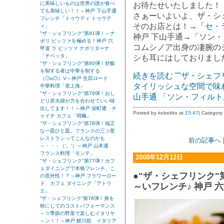
に美味しいものは世界の誰が食べ
お待たせいたしました！
ても美味しい！！～神戸 下山手通
さぁーいよいよ、ザ・シ
フレンチ「トゥウティ トゥウテ
そのお店とは！→「
セ・
ィ」
"ザ・シェフリンク"第81弾！～ナ
神戸 下山手通→「
ソン・
ポリ ピッツァを極める！神戸 六
コムシノア出身の凄腕の
甲道 ラ ピッツァ ナポリターナ
「チベッタ」
シも耳にはしておりました
"ザ・シェフリンク"第80弾！炒飯
を制する者は中華を制する
続きを読む ""ザ・シェフ
（◎u◎）V～神戸 生田ロード
タイリッシュな空間で味
中華料理「老上海」
"ザ・シェフリンク"第79弾！おし
山手通 「ソン・フィルト
どり若夫婦が力を合わせていい味
出してます！！～神戸 栄町通 チ
Posted by kobekko at
15:47
| Category
ャイナ カフェ「明楓」
"ザ・シェフリンク"第78弾！端正
な一皿ひと皿。フランスの三ツ星
レストランってこんなのかも
前の記事へ
～・・・（'。'）～神戸 山本通
フランス料理「モンテ」
2008年12月12日
"ザ・シェフリンク"第77弾！カフ
ェダイニングで本格フレンチ。こ
●"ザ・シェフリンク"
の意外性！？～神戸 フラワーロー
ド カフェ ダイニング「アトリ
～いフレンチ♪ 神戸 
エ」
“ザ・シェフリンク”第76弾！身を
粉にしてのコストパフォーマンス
～☆季節の野菜で楽しむイタリヤ
～ン！！～神戸 鯉川筋 イタリア