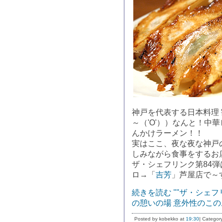
神戸を代表する日本料理
～（'O'））なんと！中
んかけラーメン！！
実はここ、夜な夜な神戸
しみながら食事をするお
ザ・シェフリンク第84弾
ロ→「
吉芳
」芦屋店で～
続きを読む ""ザ・シェ
の憩いの場 意外性のこの
Posted by kobekko at
19:30
| Categor