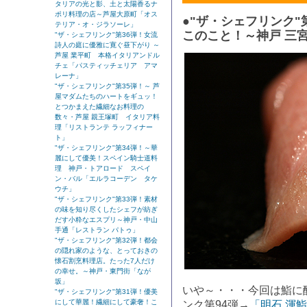
タリアの光と影、土と太陽香るナ
ポリ料理の店～芦屋大原町「オス
●"ザ・シェフリンク"
テリア・オ・ジラソーレ」
このこと！～神戸 三宮
"ザ・シェフリンク"第36弾！女流
詩人の庭に優雅に寛ぐ昼下がり ～
芦屋 業平町 本格イタリアンドル
チェ「パスティッチェリア アマ
レーナ」
"ザ・シェフリンク"第35弾！～ 芦
屋マダムたちのハートをギュッ！
とつかまえた繊細なお料理の
数々・芦屋 親王塚町 イタリア料
理「リストランテ ラッフィナー
ト」
"ザ・シェフリンク"第34弾！～華
麗にして優美！スペイン騎士道料
理 神戸・トアロード スペイ
ン・バル「エルラコーデン タケ
ウチ」
"ザ・シェフリンク"第33弾！素材
の味を知り尽くしたシェフが紡ぎ
だす小粋なエスプリ～神戸・中山
手通「レストラン パトゥ」
"ザ・シェフリンク"第32弾！都会
の隠れ家のような、とっておきの
懐石割烹料理店。たった7人だけ
の幸せ。～神戸・東門街「なが
坂」
いや～・・・今回は鮨に
"ザ・シェフリンク"第31弾！優美
にして華麗！繊細にして豪奢！こ
ンク第94弾→
「明石 渾