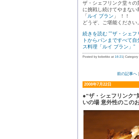
ザ・シェフリンク堂々の第
に挑戦し続けてやまない
「
ルイ ブラン
」 ！！
どうぞ、ご堪能ください
続きを読む ""ザ・シェ
トからパンまですべて自
ス料理「ルイ ブラン」"
Posted by kobekko at
16:21
| Category
前の記事へ
2008年7月22日
●"ザ・シェフリンク"
いの場 意外性のこの