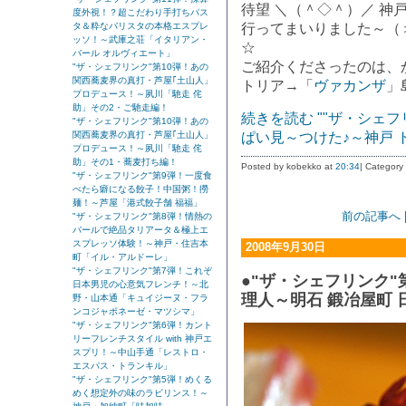
待望 ＼（＾◇＾）／ 神
度外視！？超こだわり手打ちパス
タ＆粋なバリスタの本格エスプレ
行ってまいりました～（
ッソ！～武庫之荘「イタリアン・
☆
バール オルヴィエート」
ご紹介くださったのは、
"ザ・シェフリンク"第10弾！あの
関西蕎麦界の真打・芦屋｢土山人」
トリア→「
ヴァカンザ
」
プロデュース！～夙川「馳走 侘
助」その2・ご馳走編！
続きを読む ""ザ・シェ
"ザ・シェフリンク"第10弾！あの
関西蕎麦界の真打・芦屋｢土山人」
ぱい見～つけた♪～神戸 
プロデュース！～夙川「馳走 侘
助」その1・蕎麦打ち編！
Posted by kobekko at
20:34
| Category
"ザ・シェフリンク"第9弾！一度食
べたら癖になる餃子！中国粥！撈
麺！～芦屋「港式餃子舗 福福」
前の記事へ
"ザ・シェフリンク"第8弾！情熱の
バールで絶品タリアータ＆極上エ
スプレッソ体験！～神戸・住吉本
2008年9月30日
町「イル・アルドーレ」
"ザ・シェフリンク"第7弾！これぞ
●"ザ・シェフリンク"
日本男児の心意気フレンチ！～北
理人～明石 鍛冶屋町 
野・山本通「キュイジーヌ・フラ
ンコジャポネーゼ・マツシマ」
"ザ・シェフリンク"第6弾！カント
リーフレンチスタイル with 神戸エ
スプリ！～中山手通「レストロ・
エスパス・トランキル」
"ザ・シェフリンク"第5弾！めくる
めく想定外の味のラビリンス！～