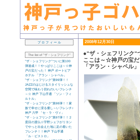
生粋の「神戸っ子」ライター・早坂久美子が見つけたおいしいもん日記
2008年12月30日
プ ロ フ ィ ー ル
●"ザ・シェフリンク"
The list of "ザ・シェフリンク"
ここは～☆神戸の宝だ
"ザ・シェフリンク"ついに第100
「アラン・シャペル」
弾達成！！やっぱりここは～☆神
戸の宝だった！ 神戸 ポートピア
ホテル 「アラン・シャペル」
"ザ・シェフリンク"第99弾！！
JAZZのはじけるスタイリッシュな
空間で味わう切れのいいフレンチ
～☆ 神戸 下山手通 「ソン・フィ
ルトル」
"ザ・シェフリンク"第98弾！！家
族で幸せに浸る優し～いフレンチ♪
神戸 六甲 「セ・ラ・ヴィ」
"ザ・シェフリンク"第97弾！！２
度目の渡仏☆宇野シェフがリヨン
でやっと出会えた地に足の着いた
フレンチ！！神戸 下山手通
「ル・ビストロ」