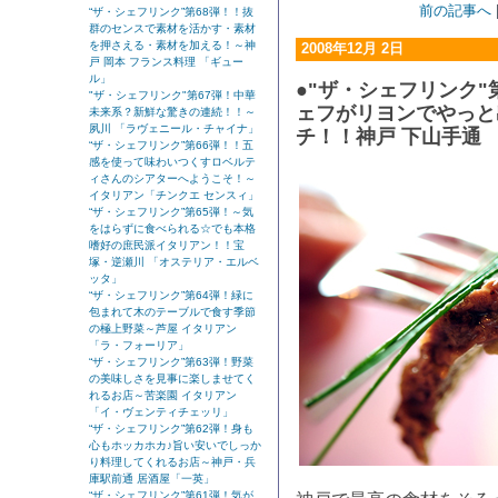
前の記事へ
“ザ・シェフリンク”第68弾！！抜
群のセンスで素材を活かす・素材
を押さえる・素材を加える！～神
2008年12月 2日
戸 岡本 フランス料理 「ギュー
ル」
●"ザ・シェフリンク"
"ザ・シェフリンク"第67弾！中華
ェフがリヨンでやっと
未来系？新鮮な驚きの連続！！～
夙川 「ラヴェニール・チャイナ」
チ！！神戸 下山手通
“ザ・シェフリンク”第66弾！！五
感を使って味わいつくすロベルテ
ィさんのシアターへようこそ！～
イタリアン「チンクエ センスィ」
“ザ・シェフリンク”第65弾！～気
をはらずに食べられる☆でも本格
嗜好の庶民派イタリアン！！宝
塚・逆瀬川 「オステリア・エルベ
ッタ」
“ザ・シェフリンク”第64弾！緑に
包まれて木のテーブルで食す季節
の極上野菜～芦屋 イタリアン
「ラ・フォーリア」
“ザ・シェフリンク”第63弾！野菜
の美味しさを見事に楽しませてく
れるお店～苦楽園 イタリアン
「イ・ヴェンティチェッリ」
“ザ・シェフリンク”第62弾！身も
心もホッカホカ♪旨い安いでしっか
り料理してくれるお店～神戸・兵
庫駅前通 居酒屋「一英」
“ザ・シェフリンク”第61弾！気が