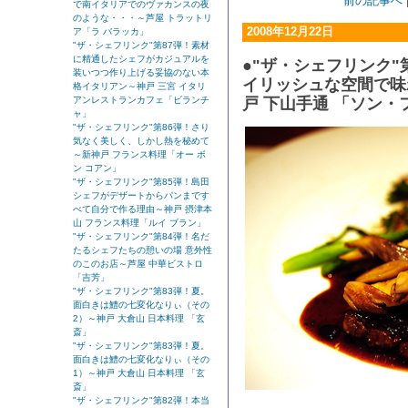
前の記事へ
で南イタリアでのヴァカンスの夜
のような・・・～芦屋 トラットリ
2008年12月22日
ア「ラ バラッカ」
"ザ・シェフリンク"第87弾！素材
に精通したシェフがカジュアルを
●"ザ・シェフリンク"
装いつつ作り上げる妥協のない本
イリッシュな空間で味
格イタリアン～神戸 三宮 イタリ
戸 下山手通 「ソン・
アンレストランカフェ「ビランチ
ャ」
"ザ・シェフリンク"第86弾！さり
気なく美しく、しかし熱を秘めて
～新神戸 フランス料理「オー ボ
ン コアン」
"ザ・シェフリンク"第85弾！島田
シェフがデザートからパンまです
べて自分で作る理由～神戸 摂津本
山 フランス料理「ルイ ブラン」
"ザ・シェフリンク"第84弾！名だ
たるシェフたちの憩いの場 意外性
のこのお店～芦屋 中華ビストロ
「吉芳」
"ザ・シェフリンク"第83弾！夏。
面白きは鱧の七変化なりぃ（その
2）～神戸 大倉山 日本料理 「玄
斎」
"ザ・シェフリンク"第83弾！夏。
面白きは鱧の七変化なりぃ（その
1）～神戸 大倉山 日本料理 「玄
斎」
"ザ・シェフリンク"第82弾！本当