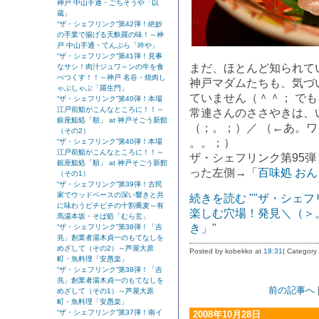
神戸 中山手通・ごちそうや「以
蔵」
“ザ・シェフリンク”第42弾！絶妙
の手業で揚げる天麩羅の味！～神
戸 中山手通・てんぷら「吟や」
“ザ・シェフリンク”第41弾！見事
まだ、ほとんど知られて
なサシ！肉汁ジュワ～ンの牛を食
べつくす！！～神戸 名谷・焼肉し
神戸マダムたちも、気づ
ゃぶしゃぶ「羅生門」
ていません（＾＾； で
“ザ・シェフリンク”第40弾！本場
江戸前鮨がこんなところに！！～
常連さんのささやきは、
銀座鮨処「順」 at 神戸そごう新館
（；。；）／ （←あ。
（その2）
。。；）
“ザ・シェフリンク”第40弾！本場
江戸前鮨がこんなところに！！～
ザ・シェフリンク第95弾
銀座鮨処「順」 at 神戸そごう新館
った左側→「
百味処 お
（その1）
“ザ・シェフリンク”第39弾！古民
家でウッドベースの深い響きと共
続きを読む ""ザ・シェ
に味わうピチピチの十割蕎麦～有
楽しむ穴場！発見＼（＞。
馬湯本坂・そば処「むら玄」
き」"
“ザ・シェフリンク”第38弾！「吉
兆」創業者湯木貞一のもてなしを
めざして（その2）～芦屋大原
Posted by kobekko at
18:31
| Category
町・魚料理「安愚楽」
“ザ・シェフリンク”第38弾！「吉
兆」創業者湯木貞一のもてなしを
前の記事へ
めざして（その1）～芦屋大原
町・魚料理「安愚楽」
“ザ・シェフリンク”第37弾！南イ
2008年10月28日