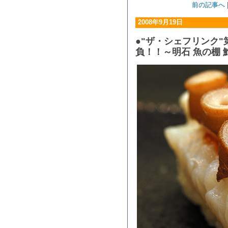
前の記事へ
2008年9月19日
●"ザ・シェフリンク"
負！！～明石 魚の棚 