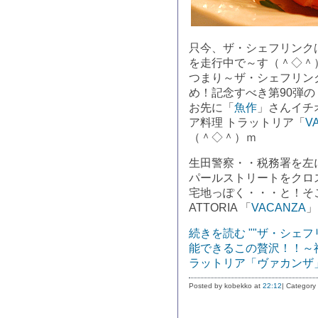
只今、ザ・シェフリンク
を走行中で～す（＾◇＾
つまり～ザ・シェフリン
め！記念すべき第90弾の
お先に「
魚作
」さんイチ
ア料理 トラットリア「
V
（＾◇＾）ｍ
生田警察・・税務署を左
パールストリートをクロ
宅地っぽく・・・と！そ
ATTORIA 「
VACANZA
」
続きを読む ""ザ・シェフ
能できるこの贅沢！！～神
ラットリア「ヴァカンザ
Posted by kobekko at
22:12
| Category