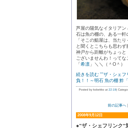
芦屋の陽気なイタリアン
石は魚の棚の、ある一軒
「そこの鮨屋は、当たり
と聞くとこちらも思わず
神戸から距離がちょっと
ございませんわ！ってな
「
希凛
」＼＼（＾O＾）
続きを読む ""ザ・シェフ
負！！～明石 魚の棚 鮓「
Posted by kobekko at
22:19
| Catego
前の記事へ
2008年9月12日
●"ザ・シェフリンク"