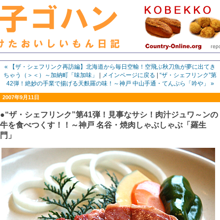
« 【ザ・シェフリンク再訪編】北海道から毎日空輸！空飛ぶ秋刀魚が夢に出てき
ちゃう（＞＜）～加納町「味加味」
|
メインページに戻る
|
“ザ・シェフリンク”第
42弾！絶妙の手業で揚げる天麩羅の味！～神戸 中山手通・てんぷら「吟や」 »
2007年9月11日
●“ザ・シェフリンク”第41弾！見事なサシ！肉汁ジュワ～ンの
牛を食べつくす！！～神戸 名谷・焼肉しゃぶしゃぶ「羅生
門」