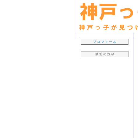
生粋の「神戸っ子」ライター・早坂久美子が見つけたおいしいもん日記
プ ロ フ ィ ー ル
最 近 の 投 稿