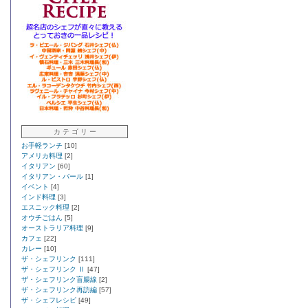
カ テ ゴ リ ー
お手軽ランチ
[10]
アメリカ料理
[2]
イタリアン
[60]
イタリアン・バール
[1]
イベント
[4]
インド料理
[3]
エスニック料理
[2]
オウチごはん
[5]
オーストラリア料理
[9]
カフェ
[22]
カレー
[10]
ザ・シェフリンク
[111]
ザ・シェフリンク Ⅱ
[47]
ザ・シェフリンク盲腸線
[2]
ザ・シェフリンク再訪編
[57]
ザ・シェフレシピ
[49]