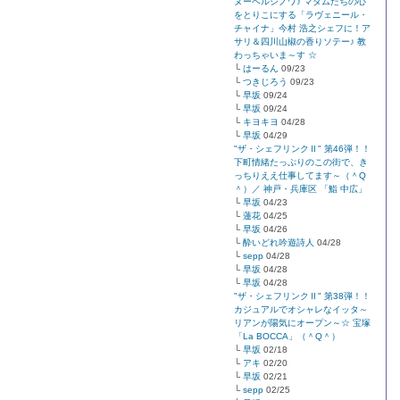
ヌーベルシノワ♪ マダムたちの心
をとりこにする「ラヴェニール・
チャイナ」今村 浩之シェフに！ア
サリ＆四川山椒の香りソテー♪ 教
わっちゃいま～す ☆
└
はーるん
09/23
└
つきじろう
09/23
└
早坂
09/24
└
早坂
09/24
└
キヨキヨ
04/28
└
早坂
04/29
"ザ・シェフリンクⅡ" 第46弾！！
下町情緒たっぷりのこの街で、き
っちりええ仕事してます～（＾Q
＾）／ 神戸・兵庫区 「鮨 中広」
└
早坂
04/23
└
蓮花
04/25
└
早坂
04/26
└
酔いどれ吟遊詩人
04/28
└
sepp
04/28
└
早坂
04/28
└
早坂
04/28
"ザ・シェフリンクⅡ" 第38弾！！
カジュアルでオシャレなイッタ～
リアンが陽気にオープン～☆ 宝塚
「La BOCCA」（＾Q＾）
└
早坂
02/18
└
アキ
02/20
└
早坂
02/21
└
sepp
02/25