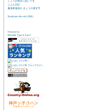
しょうが焼きに恋してる
じぶん日記
書道家蓮花の きょうの筆文字
Syndicate this site (XML)
Powered by
Movable Type 4.2-ja-3