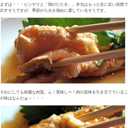
まずは・・・ヒンヤリと「鶏のたたき」。本当はもっと生に近い状態で
出すそうですが、季節がら火を強めに通しているそうです。
それにしても綺麗な肉質。ん！美味しー！肉の旨味を引き立てているこ
の味はなんだぁ～・・・