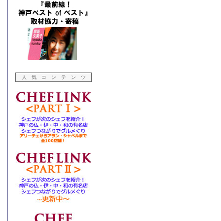
人 気 コ ン テ ン ツ