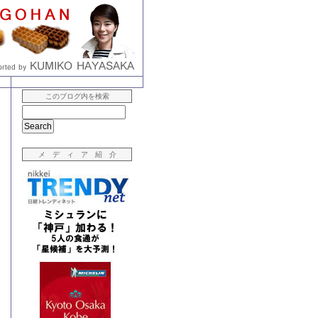
このブログ内を検索
メ デ ィ ア 紹 介