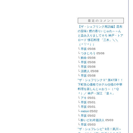
最 近 の コ メ ン ト
【ザ・シェフリンク再訪編】昆布
の旨味♪ 鰹の香り♪ じゅわ～～ん
と染み入りましてそろ 神戸・トア
ロード 懐石料理 「三木」＼＼
（＾▽＾））
└
早坂
05/06
└
つきじろう
05/06
└
鮪命
05/06
└
早坂
05/06
└
早坂
05/06
└
須磨人
05/08
└
早坂
05/08
"ザ・シェフリンクⅡ" 第47弾！！
下町良心価格でホテル仕様の中華
料理を楽しんじゃおう～（＾Q
＾）／ 神戸・深江 「皇々」
└
アキ
05/01
└
早坂
05/01
└
早坂
05/01
└
midori
05/02
└
早坂
05/02
└
酔いどれ吟遊詩人
05/03
└
早坂
05/03
"ザ・シェフレシピ" 9月！夙川～