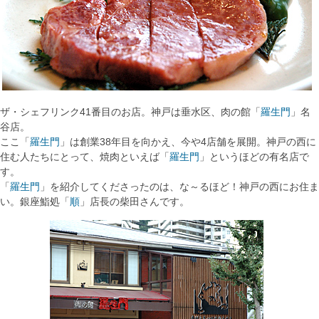
ザ・シェフリンク41番目のお店。神戸は垂水区、肉の館「
羅生門
」名
谷店。
ここ「
羅生門
」は創業38年目を向かえ、今や4店舗を展開。神戸の西に
住む人たちにとって、焼肉といえば「
羅生門
」というほどの有名店で
す。
「
羅生門
」を紹介してくださったのは、な～るほど！神戸の西にお住ま
い。銀座鮨処「
順
」店長の柴田さんです。