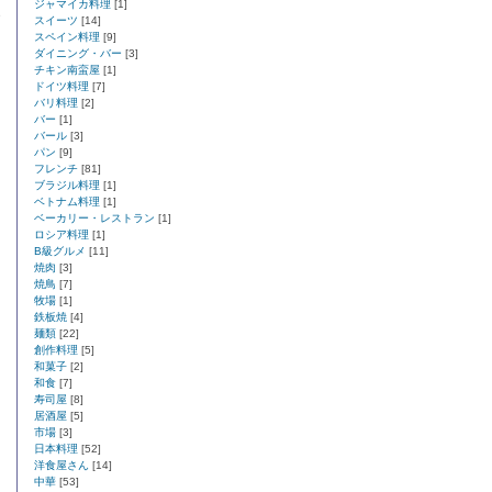
ジャマイカ料理
[1]
スイーツ
[14]
スペイン料理
[9]
ダイニング・バー
[3]
チキン南蛮屋
[1]
ドイツ料理
[7]
バリ料理
[2]
バー
[1]
バール
[3]
パン
[9]
フレンチ
[81]
ブラジル料理
[1]
ベトナム料理
[1]
ベーカリー・レストラン
[1]
ロシア料理
[1]
B級グルメ
[11]
焼肉
[3]
焼鳥
[7]
牧場
[1]
鉄板焼
[4]
麺類
[22]
創作料理
[5]
和菓子
[2]
和食
[7]
寿司屋
[8]
居酒屋
[5]
市場
[3]
日本料理
[52]
洋食屋さん
[14]
中華
[53]