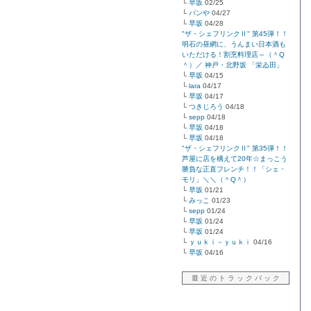
└
早坂
02/25
└
パンや
04/27
└
早坂
04/28
"ザ・シェフリンクⅡ" 第45弾！！
明石の昼網に、うんまい日本酒も
いただける！割烹料理店～（＾Q
＾）／ 神戸・北野坂 「栄ゐ田」
└
早坂
04/15
└
lara
04/17
└
早坂
04/17
└
つきじろう
04/18
└
sepp
04/18
└
早坂
04/18
└
早坂
04/18
"ザ・シェフリンクⅡ" 第35弾！！
芦屋に店を構えて20年☆まっこう
勝負な正直フレンチ！！「シェ・
モリ」＼＼（＾Q＾）
└
早坂
01/21
└
みっこ
01/23
└
sepp
01/24
└
早坂
01/24
└
早坂
01/24
└
ｙｕｋｉ－ｙｕｋｉ
04/16
└
早坂
04/16
最 近 の ト ラ ッ ク バ ッ ク