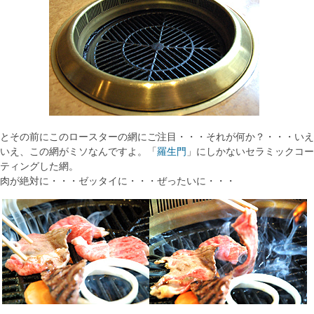
とその前にこのロースターの網にご注目・・・それが何か？・・・いえ
いえ、この網がミソなんですよ。「
羅生門
」にしかないセラミックコー
ティングした網。
肉が絶対に・・・ゼッタイに・・・ぜったいに・・・