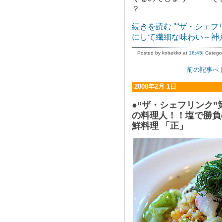
？
続きを読む "“ザ・シェ
にして繊細な味わい～神
Posted by kobekko at
16:45
| Catego
前の記事へ
2008年2月 1日
●“ザ・シェフリンク”
の料理人！！塩で勝負
鮮料理 「正」