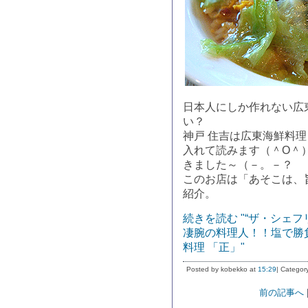
日本人にしか作れない広
い？
神戸 住吉は広東海鮮料理
入れて読みます（＾O＾
きました～（－。－？
このお店は「あそこは、
紹介。
続きを読む "“ザ・シェ
凄腕の料理人！！塩で勝
料理 「正」"
Posted by kobekko at
15:29
| Categor
前の記事へ