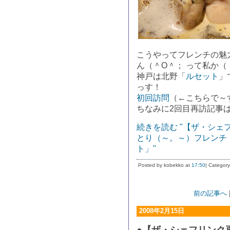
こうやってフレンチの魅
ん（＾O＾； って私か（
神戸は北野「
ルセット
」
っす！
初回訪問
（←こちらで～
ちなみに2回目再訪記事
続きを読む "【ザ・シ
とり（～。～）フレンチ
ト」"
Posted by kobekko at
17:50
| Category
前の記事へ
2008年2月15日
●【ザ・シェフリンク