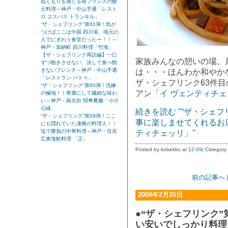
ぬくもりを感じる南フランスの郷
土料理～神戸・中山手通「レスト
ロ エスパス トランキル」
“ザ・シェフリンク”第61弾！気が
つけばここは中国 四川省、地元の
人でにぎわう食堂だったー！！～
神戸・加納町 四川料理「竹海」
【ザ・シェフリンク再訪編】一口
家族みんなの憩いの場。
ずつ飽きさせない、決して食べ飽
きないフレンチ～神戸・中山手通
は・・・ほんわか和やか
「レストラン パトゥ」
ザ・シェフリンク63件目
“ザ・シェフリンク”第60弾！洗練
アン「
イ ヴェンティチ
の極地！！華麗にして繊細な味わ
い～神戸・南京街 閩粤餐廳「小小
心縁」
続きを読む "“ザ・シェ
“ザ・シェフリンク”第59弾！ここ
事に楽しませてくれるお
にも隠れていた凄腕の料理人！！
塩で勝負の中華料理～神戸・住吉
ティチェッリ」"
広東海鮮料理 「正」
Posted by kobekko at
12:09
| Category
前の記事へ
2008年2月26日
●“ザ・シェフリンク”
い安いでしっかり料理