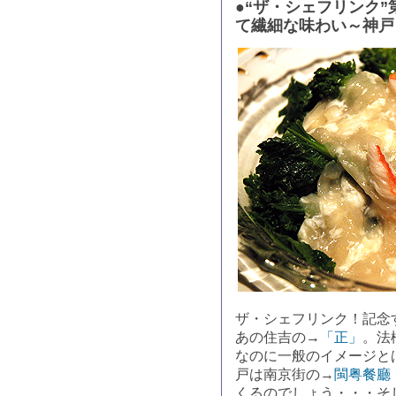
●“ザ・シェフリンク”
て繊細な味わい～神戸
ザ・シェフリンク！記念
あの住吉の→
「正」
。法
なのに一般のイメージと
戸は南京街の→
閩粤餐廳
くるのでしょう・・・そ