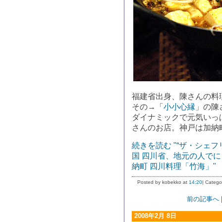
福建省出身、陳さんの料
その→「
小小心縁
」の陳
ダイナミックで元気いっ
さんのお店。神戸は加納
続きを読む "“ザ・シェ
国 四川省、地元の人で
納町 四川料理「竹海」"
Posted by kobekko at
14:20
| Catego
前の記事へ
2008年2月 8日