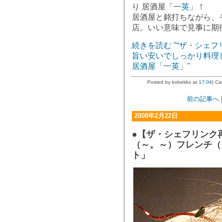
り 居酒屋「
一英
」！
居酒屋と銘打ちながら、
店。いい意味で見事に期
続きを読む "“ザ・シェフ
旨い安いでしっかり料理
居酒屋「一英」"
Posted by kobekko at
17:04
| Ca
前の記事へ
2008年2月22日
●【ザ・シェフリンク
（～。～）フレンチ（
ト」