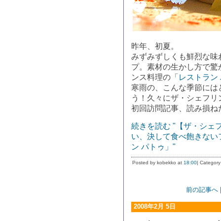
昨年、初夏。
みずみずしくも鮮烈な味
プ。素材の生かし方で驚
ンス料理の「
レストラン
寒雨の、こんな季節には
う！久々にザ・シェフリ
初回訪問記事、読み損ね
続きを読む "【ザ・シ
い、決して食べ飽きない
ン パトゥ」"
Posted by kobekko at
18:00
| Category
前の記事へ
2008年2月 5日