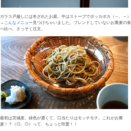
ガラス戸越しには冬ざれたお庭。中はストーブでポッカポカ（～。～）
→
こんなメニュー
見つけちゃいました。ブレンドしていないお蕎麦の食
べ比べ。さっそく注文。
最初は茨城産。緑色が濃くて、口当たりはモッチモチ。これがお蕎
麦！？（◎。◎）って、ちょっと吃驚！！