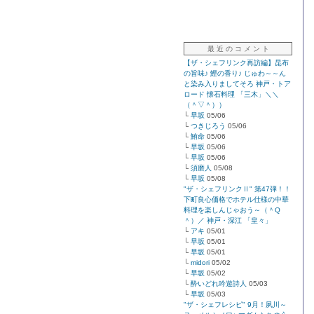
最 近 の コ メ ン ト
【ザ・シェフリンク再訪編】昆布
の旨味♪ 鰹の香り♪ じゅわ～～ん
と染み入りましてそろ 神戸・トア
ロード 懐石料理 「三木」＼＼
（＾▽＾））
└
早坂
05/06
└
つきじろう
05/06
└
鮪命
05/06
└
早坂
05/06
└
早坂
05/06
└
須磨人
05/08
└
早坂
05/08
"ザ・シェフリンクⅡ" 第47弾！！
下町良心価格でホテル仕様の中華
料理を楽しんじゃおう～（＾Q
＾）／ 神戸・深江 「皇々」
└
アキ
05/01
└
早坂
05/01
└
早坂
05/01
└
midori
05/02
└
早坂
05/02
└
酔いどれ吟遊詩人
05/03
└
早坂
05/03
"ザ・シェフレシピ" 9月！夙川～