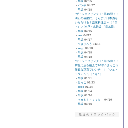
└
早坂
02/25
└
パンや
04/27
└
早坂
04/28
"ザ・シェフリンクⅡ" 第45弾！！
明石の昼網に、うんまい日本酒も
いただける！割烹料理店～（＾Q
＾）／ 神戸・北野坂 「栄ゐ田」
└
早坂
04/15
└
lara
04/17
└
早坂
04/17
└
つきじろう
04/18
└
sepp
04/18
└
早坂
04/18
└
早坂
04/18
"ザ・シェフリンクⅡ" 第35弾！！
芦屋に店を構えて20年☆まっこう
勝負な正直フレンチ！！「シェ・
モリ」＼＼（＾Q＾）
└
早坂
01/21
└
みっこ
01/23
└
sepp
01/24
└
早坂
01/24
└
早坂
01/24
└
ｙｕｋｉ－ｙｕｋｉ
04/16
└
早坂
04/16
最 近 の ト ラ ッ ク バ ッ ク