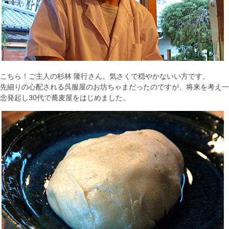
こちら！ご主人の杉林 隆行さん。気さくで穏やかないい方です。
先細りの心配される呉服屋のお坊ちゃまだったのですが、将来を考え一
念発起し30代で蕎麦屋をはじめました。