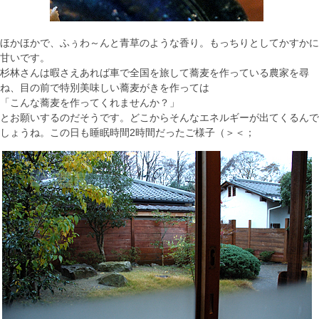
ほかほかで、ふぅわ～んと青草のような香り。もっちりとしてかすかに
甘いです。
杉林さんは暇さえあれば車で全国を旅して蕎麦を作っている農家を尋
ね、目の前で特別美味しい蕎麦がきを作っては
「こんな蕎麦を作ってくれませんか？」
とお願いするのだそうです。どこからそんなエネルギーが出てくるんで
しょうね。この日も睡眠時間2時間だったご様子（＞＜；