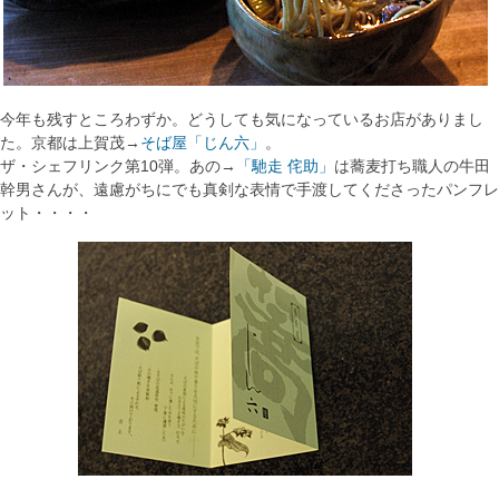
今年も残すところわずか。どうしても気になっているお店がありまし
た。京都は上賀茂→
そば屋「じん六」
。
ザ・シェフリンク第10弾。あの→
「馳走 侘助」
は蕎麦打ち職人の牛田
幹男さんが、遠慮がちにでも真剣な表情で手渡してくださったパンフレ
ット・・・・