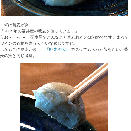
まずは蕎麦がき。
「2005年の福井産の蕎麦を使っています」
うお～（●。●； 蕎麦屋でこんなこと言われたのは初めてです。まるで
ワインの銘柄を言うみたいな感じですね。
しかもこの蕎麦がき、→
「馳走 侘助」
で見せてもらった殻をむいた蕎
麦の実と同じ薄緑。