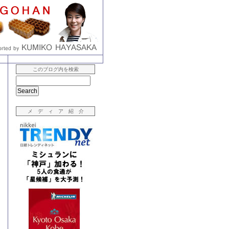
このブログ内を検索
メ デ ィ ア 紹 介