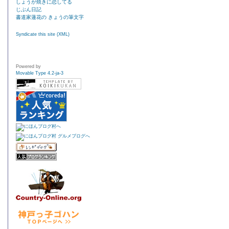
しょうが焼きに恋してる
じぶん日記
書道家蓮花の きょうの筆文字
Syndicate this site (XML)
Powered by
Movable Type 4.2-ja-3