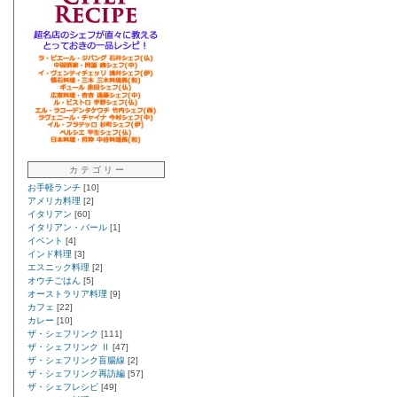
カ テ ゴ リ ー
お手軽ランチ
[10]
アメリカ料理
[2]
イタリアン
[60]
イタリアン・バール
[1]
イベント
[4]
インド料理
[3]
エスニック料理
[2]
オウチごはん
[5]
オーストラリア料理
[9]
カフェ
[22]
カレー
[10]
ザ・シェフリンク
[111]
ザ・シェフリンク Ⅱ
[47]
ザ・シェフリンク盲腸線
[2]
ザ・シェフリンク再訪編
[57]
ザ・シェフレシピ
[49]