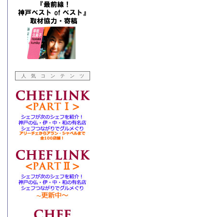
人 気 コ ン テ ン ツ