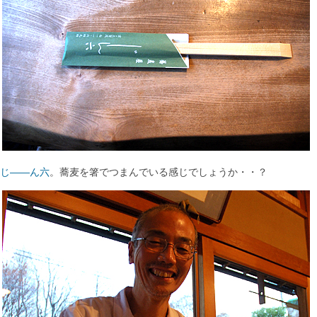
じ――ん六
。蕎麦を箸でつまんでいる感じでしょうか・・？