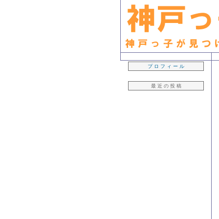
生粋の「神戸っ子」ライター・早坂久美子が見つけたおいしいもん日記
プ ロ フ ィ ー ル
最 近 の 投 稿