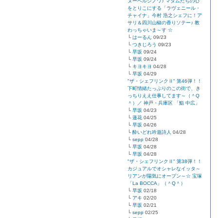
ヌーベルシノワ♪ マダムたちの心
をとりこにする「ラヴェニール・
チャイナ」今村 浩之シェフに！ア
サリ＆四川山椒の香りソテー♪ 教
わっちゃいま～す ☆
└
はーるん
09/23
└
つきじろう
09/23
└
早坂
09/24
└
早坂
09/24
└
キヨキヨ
04/28
└
早坂
04/29
"ザ・シェフリンクⅡ" 第46弾！！
下町情緒たっぷりのこの街で、き
っちりええ仕事してます～（＾Q
＾）／ 神戸・兵庫区 「鮨 中広」
└
早坂
04/23
└
蓮花
04/25
└
早坂
04/26
└
酔いどれ吟遊詩人
04/28
└
sepp
04/28
└
早坂
04/28
└
早坂
04/28
"ザ・シェフリンクⅡ" 第38弾！！
カジュアルでオシャレなイッタ～
リアンが陽気にオープン～☆ 宝塚
「La BOCCA」（＾Q＾）
└
早坂
02/18
└
アキ
02/20
└
早坂
02/21
└
sepp
02/25