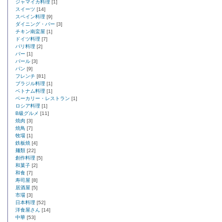
ジャマイカ料理
[1]
スイーツ
[14]
スペイン料理
[9]
ダイニング・バー
[3]
チキン南蛮屋
[1]
ドイツ料理
[7]
バリ料理
[2]
バー
[1]
バール
[3]
パン
[9]
フレンチ
[81]
ブラジル料理
[1]
ベトナム料理
[1]
ベーカリー・レストラン
[1]
ロシア料理
[1]
B級グルメ
[11]
焼肉
[3]
焼鳥
[7]
牧場
[1]
鉄板焼
[4]
麺類
[22]
創作料理
[5]
和菓子
[2]
和食
[7]
寿司屋
[8]
居酒屋
[5]
市場
[3]
日本料理
[52]
洋食屋さん
[14]
中華
[53]