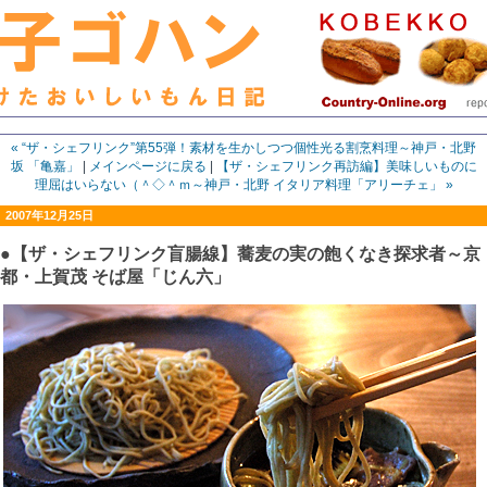
« “ザ・シェフリンク”第55弾！素材を生かしつつ個性光る割烹料理～神戸・北野
坂 「亀嘉」
|
メインページに戻る
|
【ザ・シェフリンク再訪編】美味しいものに
理屈はいらない（＾◇＾ｍ～神戸・北野 イタリア料理「アリーチェ」 »
2007年12月25日
●【ザ・シェフリンク盲腸線】蕎麦の実の飽くなき探求者～京
都・上賀茂 そば屋「じん六」