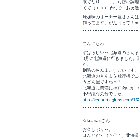
来てたり・・・。お店の調理
てて（＞＜）それで「お友達
味加味のオーナー垣谷さんは
作ってます。がんばって！mid
こんにちわ
すばらしい～北海道のさんま
8月に北海道に行きました。
た。
釧路のさんま、すごいです。
北海道のさんまを飛行機で..
うどん屋ですね＾＾
北海道に美瑛に神戸肉のかつ
不思議な気分でした。
http://kcanari.egloos.com/1
☆kcanariさん
お久しぶり～。
ほんとだ～（＾◇＾）北海道の