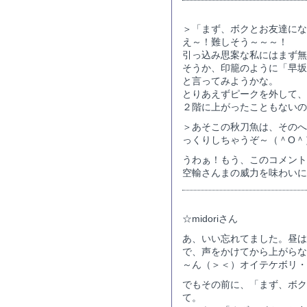
＞「まず、ボクとお友達にな
え～！難しそう～～～！
引っ込み思案な私にはまず無
そうか、印籠のように「早坂
と言ってみようかな。
とりあえずピークを外して、
２階に上がったこともないの
＞あそこの秋刀魚は、そのへ
っくりしちゃうぞ～（＾O＾
うわぁ！もう、このコメント
空輸さんまの威力を味わいに
☆midoriさん
あ、いい忘れてました。昼は
で、声をかけてから上がらな
～ん（＞＜）オイテケボリ・
でもその前に、「まず、ボク
て。