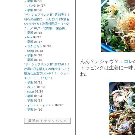
└
早坂
02/25
└
パンや
04/27
└
早坂
04/28
"ザ・シェフリンクⅡ" 第45弾！！
明石の昼網に、うんまい日本酒も
いただける！割烹料理店～（＾Q
＾）／ 神戸・北野坂 「栄ゐ田」
└
早坂
04/15
└
lara
04/17
└
早坂
04/17
└
つきじろう
04/18
└
sepp
04/18
└
早坂
04/18
└
早坂
04/18
んん？デジャヴ？→
コレ
"ザ・シェフリンクⅡ" 第35弾！！
トッピングは生姜に一味
芦屋に店を構えて20年☆まっこう
ね。
勝負な正直フレンチ！！「シェ・
モリ」＼＼（＾Q＾）
└
早坂
01/21
└
みっこ
01/23
└
sepp
01/24
└
早坂
01/24
└
早坂
01/24
└
ｙｕｋｉ－ｙｕｋｉ
04/16
└
早坂
04/16
最 近 の ト ラ ッ ク バ ッ ク