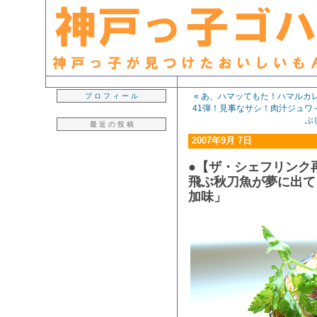
生粋の「神戸っ子」ライター・早坂久美子が見つけたおいしいもん日記
« あ、ハマッてもた！ハマルカ
プ ロ フ ィ ー ル
41弾！見事なサシ！肉汁ジュワ
ぶ
最 近 の 投 稿
2007年9月 7日
●【ザ・シェフリンク
飛ぶ秋刀魚が夢に出て
加味」