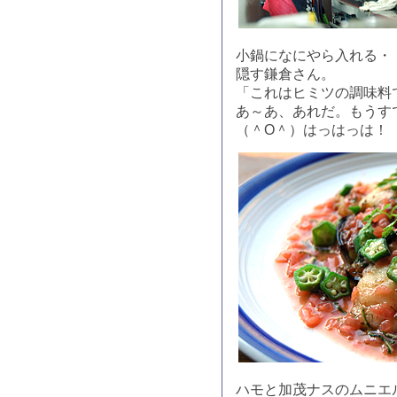
小鍋になにやら入れる・
隠す鎌倉さん。
「これはヒミツの調味料
あ～あ、あれだ。もうす
（＾O＾）はっはっは！
ハモと加茂ナスのムニエ