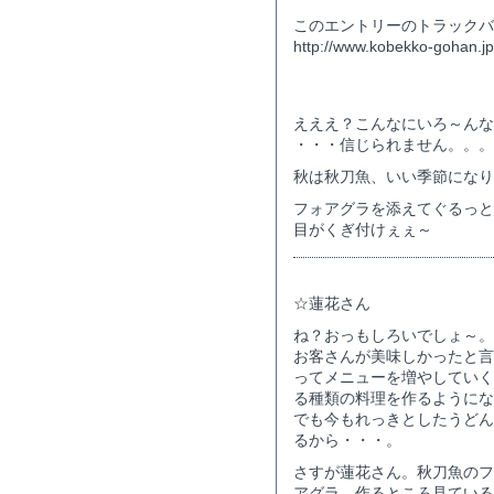
このエントリーのトラックバッ
http://www.kobekko-gohan.jp/
コメント
えええ？こんなにいろ～んな
・・・信じられません。。。
秋は秋刀魚、いい季節になり
フォアグラを添えてぐるっと
目がくぎ付けぇぇ～
☆蓮花さん
ね？おっもしろいでしょ～
お客さんが美味しかったと言
ってメニューを増やしていくう
る種類の料理を作るようにな
でも今もれっきとしたうどん
るから・・・。
さすが蓮花さん。秋刀魚のフ
アグラ、作るところ見ている