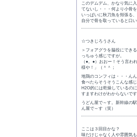
このデムデム、かなり気に入
てないし・・・何より小骨を
いっぱいに秋刀魚を頬張る、
自分で骨を取っていると口い
☆つきじろうさん
＞フォアグラを脇役にできる
っちゅう感じですが。
（●。●）おおー！そう言わ
様や！」（＾＾；
地鶏のコンフィは・・・んん
食べたらそうそうこんな感じ
H2O的には乾燥しているの
すますわけがわからないです
うどん屋で～す。新幹線の駅
ん屋で～す（笑）
ここは３回目かな？
味だけじゃなく人や雰囲気も