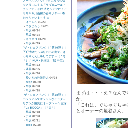
ヌーベルシノワ♪ マダムたちの心
をとりこにする「ラヴェニール・
チャイナ」今村 浩之シェフに！ア
サリ＆四川山椒の香りソテー♪ 教
わっちゃいま～す ☆
└
はーるん
09/23
└
つきじろう
09/23
└
早坂
09/24
└
早坂
09/24
└
キヨキヨ
04/28
└
早坂
04/29
"ザ・シェフリンクⅡ" 第46弾！！
下町情緒たっぷりのこの街で、き
っちりええ仕事してます～（＾Q
＾）／ 神戸・兵庫区 「鮨 中広」
└
早坂
04/23
└
蓮花
04/25
└
早坂
04/26
└
酔いどれ吟遊詩人
04/28
└
sepp
04/28
└
早坂
04/28
└
早坂
04/28
まずは・・・え？なんで
"ザ・シェフリンクⅡ" 第38弾！！
か。
カジュアルでオシャレなイッタ～
リアンが陽気にオープン～☆ 宝塚
「これは、ぐちゃぐちゃ
「La BOCCA」（＾Q＾）
とオーナーの垣谷さん。
└
早坂
02/18
└
アキ
02/20
└
早坂
02/21
└
sepp
02/25