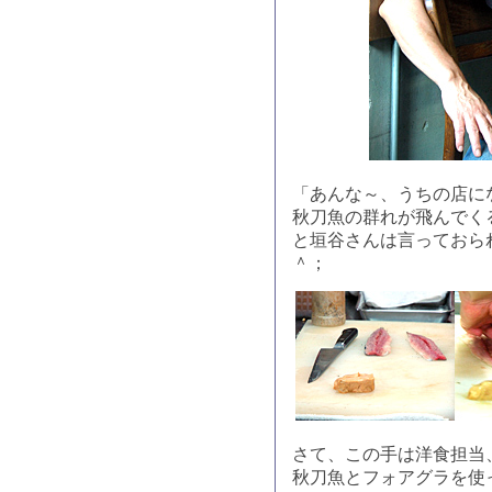
「あんな～、うちの店に
秋刀魚の群れが飛んでく
と垣谷さんは言っておら
＾；
さて、この手は洋食担当
秋刀魚とフォアグラを使