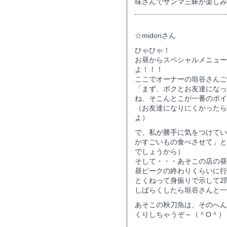
味さんでサンマ三昧が楽しみ
☆midoriさん
ひゃひゃ！
お昼からスペシャルメニュー
よ！！！
ここでオーナーの垣谷さんご
「まず、ボクとお友達になっ
ね、そこんとこが一番のポイ
（お友達になりにくかったら
よ）
で、私が勝手に気をつけてい
かすごいもの食べさせて」と
でしょうから）
そして・・・あそこの店の昼
昼ピークの終わりくらいに行
とくねって身振りで示して2
しばらくしたら垣谷さんと一
あそこの秋刀魚は、そのへん
くりしちゃうぞ～（＾O＾）