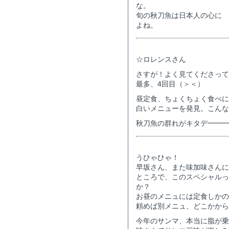
な。
旬の秋刀魚は日本人の心に ｷﾀ
よね。
☆ロレンスさん
さすが！よく見てくださって
最多、4回目（＞＜）
昼定食、ちょくちょく食べに
白いメニューを発見。こんな
秋刀魚の群れがキタデ━━━(
うひゃひゃ！
早坂さん、また味加味さんに
ところで、このスペシャルっ
か？
お昼のメニュには定食しかの
頼めば別メニュ、どこかから
今年のサンマ、本当に脂が乗