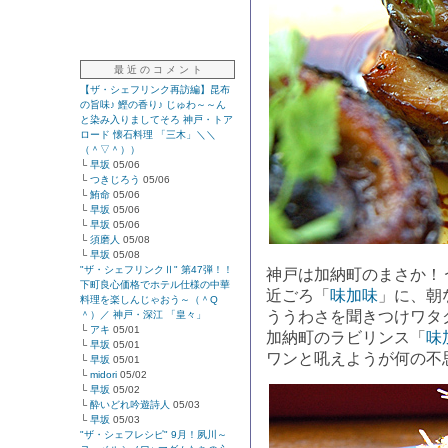
最 近 の コ メ ン ト
【ザ・シェフリンク再訪編】昆布
の旨味♪ 鰹の香り♪ じゅわ～～ん
と染み入りましてそろ 神戸・トア
ロード 懐石料理 「三木」＼＼
（＾▽＾））
└
早坂
05/06
└
つきじろう
05/06
└
鮪命
05/06
└
早坂
05/06
└
早坂
05/06
└
須磨人
05/08
└
早坂
05/08
"ザ・シェフリンクⅡ" 第47弾！！
神戸は加納町のまさか！
下町良心価格でホテル仕様の中華
近ごろ「
味加味
」に、朝
料理を楽しんじゃおう～（＾Q
ううわさを聞きつけワタ
＾）／ 神戸・深江 「皇々」
└
アキ
05/01
加納町のラビリンス「
味
└
早坂
05/01
ワンと吼えようが何の不
└
早坂
05/01
└
midori
05/02
└
早坂
05/02
└
酔いどれ吟遊詩人
05/03
└
早坂
05/03
"ザ・シェフレシピ" 9月！夙川～