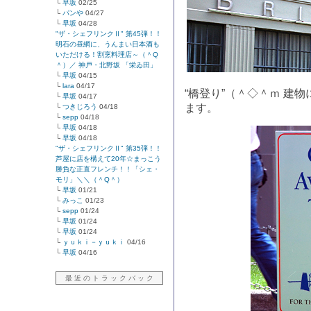
└
早坂
02/25
└
パンや
04/27
└
早坂
04/28
"ザ・シェフリンクⅡ" 第45弾！！
明石の昼網に、うんまい日本酒も
いただける！割烹料理店～（＾Q
＾）／ 神戸・北野坂 「栄ゐ田」
└
早坂
04/15
└
lara
04/17
“橋登り”（＾◇＾ｍ 建
└
早坂
04/17
ます。
└
つきじろう
04/18
└
sepp
04/18
└
早坂
04/18
└
早坂
04/18
"ザ・シェフリンクⅡ" 第35弾！！
芦屋に店を構えて20年☆まっこう
勝負な正直フレンチ！！「シェ・
モリ」＼＼（＾Q＾）
└
早坂
01/21
└
みっこ
01/23
└
sepp
01/24
└
早坂
01/24
└
早坂
01/24
└
ｙｕｋｉ－ｙｕｋｉ
04/16
└
早坂
04/16
最 近 の ト ラ ッ ク バ ッ ク