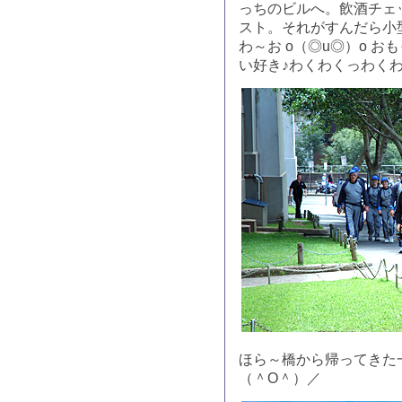
っちのビルへ。飲酒チェ
スト。それがすんだら小
わ～お o（◎u◎）o 
い好き♪わくわくっわく
ほら～橋から帰ってきた
（＾O＾）／