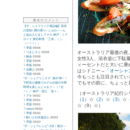
最 近 の コ メ ン ト
【ザ・シェフリンク再訪編】昆布
の旨味♪ 鰹の香り♪ じゅわ～～ん
と染み入りましてそろ 神戸・トア
ロード 懐石料理 「三木」＼＼
（＾▽＾））
└
早坂
05/06
オーストラリア最後の夜。
└
つきじろう
05/06
└
鮪命
05/06
女性3人、浴衣姿に下駄
└
早坂
05/06
ィーセントだと大いに褒
└
早坂
05/06
└
須磨人
05/08
はシドニー→「
オーシャ
└
早坂
05/08
今もっとも注目されてい
"ザ・シェフリンクⅡ" 第47弾！！
でもその前に、ちょっと
下町良心価格でホテル仕様の中華
料理を楽しんじゃおう～（＾Q
＾）／ 神戸・深江 「皇々」
（オーストラリア紀行シ
└
アキ
05/01
（1）
☆
（2）
☆
（3）
☆
└
早坂
05/01
└
早坂
05/01
☆（9）☆）
└
midori
05/02
└
早坂
05/02
└
酔いどれ吟遊詩人
05/03
└
早坂
05/03
"ザ・シェフレシピ" 9月！夙川～