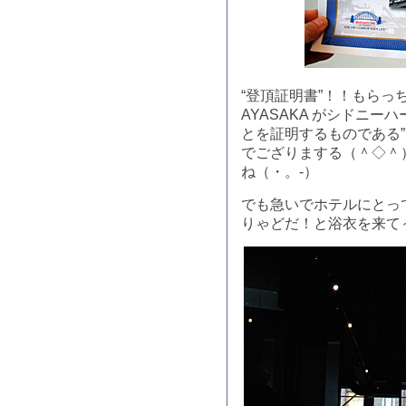
“登頂証明書”！！もらっちゃ
AYASAKA がシドニ
とを証明するものである
でござりまする（＾◇＾
ね（・。-）
でも急いでホテルにとっ
りゃどだ！と浴衣を来て