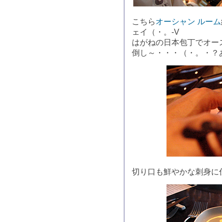
こちら
オーシャン ルーム
ェイ（・。-V
はがねの日本包丁でオー
倒し～・・・（・。・？
切り口も鮮やかな刺身に