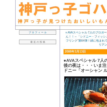
生粋の「神戸っ子」ライター・早坂久美子が見つけたおいしいもん日記
« AVAスペシャル 7人のブロ
プ ロ フ ィ ー ル
ん！！～「シドニー・フィッシ
フリンク”第64弾！緑に包まれ
最 近 の 投 稿
リアン
2008年3月13日
●AVAスペシャル 7
後の夜は・・・いま注
ドニー「オーシャン 