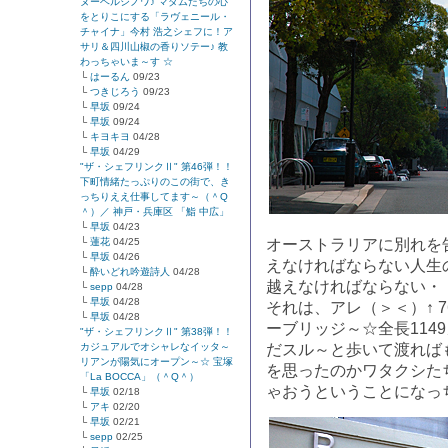
ヌーベルシノワ♪ マダムたちの心
をとりこにする「ラヴェニール・
チャイナ」今村 浩之シェフに！ア
サリ＆四川山椒の香りソテー♪ 教
わっちゃいま～す ☆
└
はーるん
09/23
└
つきじろう
09/23
└
早坂
09/24
└
早坂
09/24
└
キヨキヨ
04/28
└
早坂
04/29
"ザ・シェフリンクⅡ" 第46弾！！
下町情緒たっぷりのこの街で、き
っちりええ仕事してます～（＾Q
＾）／ 神戸・兵庫区 「鮨 中広」
└
早坂
04/23
└
蓮花
04/25
オーストラリアに別れを
└
早坂
04/26
えなければならない人生
└
酔いどれ吟遊詩人
04/28
越えなければならない・
└
sepp
04/28
└
早坂
04/28
それは、アレ（＞＜）↑ 
└
早坂
04/28
ーブリッジ～☆全長114
"ザ・シェフリンクⅡ" 第38弾！！
カジュアルでオシャレなイッタ～
だスル～と歩いて渡れば
リアンが陽気にオープン～☆ 宝塚
を思ったのかワタクシた
「La BOCCA」（＾Q＾）
ゃおうということになっ
└
早坂
02/18
└
アキ
02/20
└
早坂
02/21
└
sepp
02/25