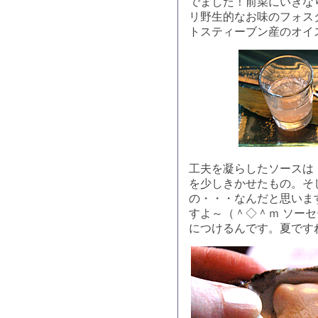
でました！前菜にいきな
リ野生的なお味のフォス
トスティーブン産のオイ
工夫を凝らしたソースは
を少しきかせたもの。そ
の・・・なんだと思いま
すよ～（＾◇＾ｍ ソー
につけるんです。夏です