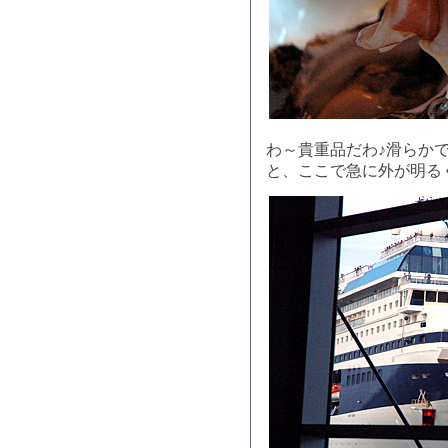
わ～貴重品だわ♪滑らか
と、ここで急に外が明る