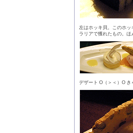
左はホッキ貝。このホッ
ラリアで獲れたもの。ほ
デザート O（＞＜）O 