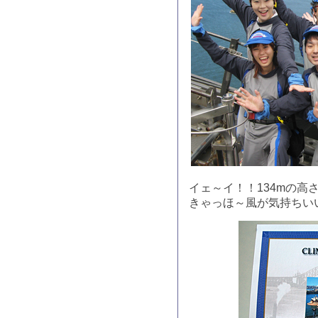
イェ～イ！！134mの
きゃっほ～風が気持ちい