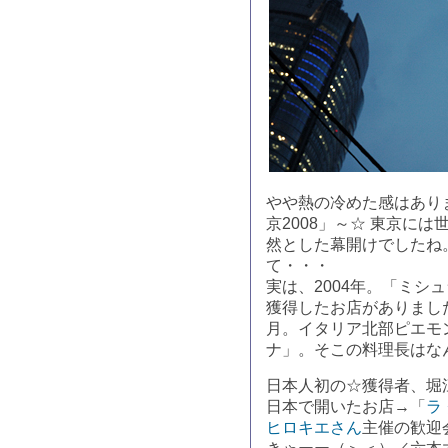
やや熱の冷めた感はあり
京2008」～☆ 東京に
然とした幕開けでしたね
て・・・
実は、2004年。「ミシ
獲得したお店がありまし
月。イタリア北部ピエモ
ナ」。そこの料理長はな
日本人初の☆獲得者、堀
日本で開いたお店→「
ラ
ヒロキエさん
主催の歓迎