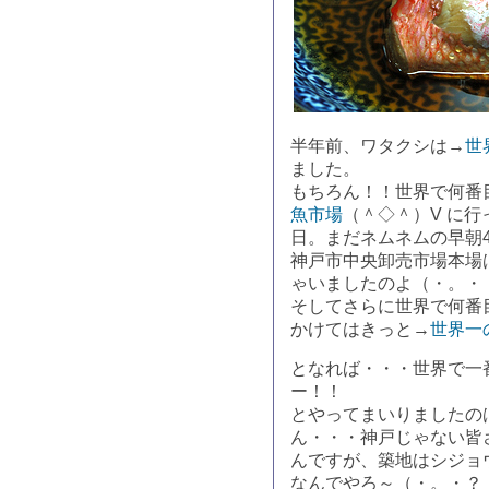
半年前、ワタクシは→
世
ました。
もちろん！！世界で何番
魚市場
（＾◇＾）V に
日。まだネムネムの早朝
神戸市中央卸売市場本場
ゃいましたのよ（・。・
そしてさらに世界で何番
かけてはきっと→
世界一
となれば・・・世界で一
ー！！
とやってまいりましたの
ん・・・神戸じゃない皆
んですが、築地はシジョ
なんでやろ～（・。・？