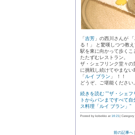
「
吉芳
」の西川さんが 
る！」 と驚嘆しつつ教
駅を東に向かって歩くこ
たたずむレストラン。
ザ・シェフリンク堂々の第
に挑戦し続けてやまない
「
ルイ ブラン
」 ！！
どうぞ、ご堪能ください
続きを読む ""ザ・シェ
トからパンまですべて自
ス料理「ルイ ブラン」"
Posted by kobekko at
16:21
| Category
前の記事へ