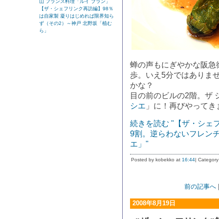
山 フランス料理「ルイ ブラン」
【ザ・シェフリンク再訪編】98％
は自家製 凝りはじめれば限界知ら
ず（その2）～神戸 北野坂「植む
ら」
蝉の声もにぎやかな阪急
歩。いえ5分ではありま
かな？
目の前のビルの2階。ザ 
シエ
」に！再びやってき
続きを読む "【ザ・シ
9割。逆らわないフレンチ
エ」"
Posted by kobekko at
16:44
| Category
前の記事へ
2008年8月19日