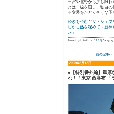
三宮や北野から少し離れ
とは一線を画し、独自の
る変遷をたどりそうな予
続きを読む ""ザ・シェ
しかし熱を秘めて～新神戸
ン」"
Posted by kobekko at
22:02
| Category
前の記事へ
2008年8月12日
●【特別番外編】重厚
れ！！東京 西麻布 「