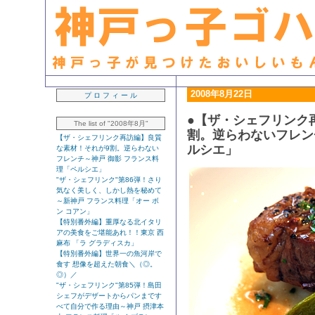
生粋の「神戸っ子」ライター・早坂久美子が見つけたおいしいもん日記
2008年8月22日
プ ロ フ ィ ー ル
●【ザ・シェフリンク
The list of "2008年8月"
割。逆らわないフレン
【ザ・シェフリンク再訪編】良質
ルシエ」
な素材！それが9割。逆らわない
フレンチ～神戸 御影 フランス料
理「ペルシエ」
"ザ・シェフリンク"第86弾！さり
気なく美しく、しかし熱を秘めて
～新神戸 フランス料理「オー ボ
ン コアン」
【特別番外編】重厚なる北イタリ
アの美食をご堪能あれ！！東京 西
麻布 「ラ グラディスカ」
【特別番外編】世界一の魚河岸で
食す 想像を超えた朝食＼（◎。
◎）／
"ザ・シェフリンク"第85弾！島田
シェフがデザートからパンまです
べて自分で作る理由～神戸 摂津本