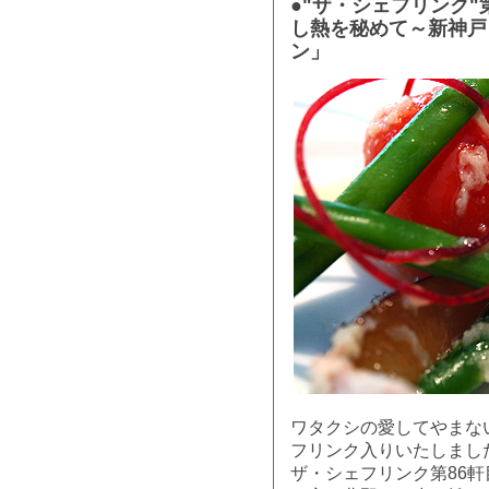
●"ザ・シェフリンク"
し熱を秘めて～新神戸 
ン」
ワタクシの愛してやまな
フリンク入りいたしまし
ザ・シェフリンク第86軒