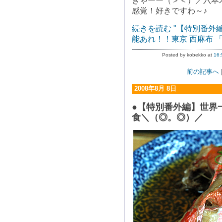
きゃーー（＞＜）／六本
感覚！好きですわ～♪
続きを読む "【特別番
能あれ！！東京 西麻布 
Posted by kobekko at
16:
前の記事へ
2008年8月 8日
●【特別番外編】世界
食＼（◎。◎）／