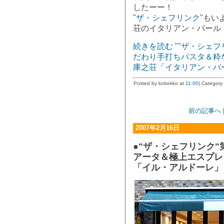
したーー！
"ザ・シェフリンク"
もい
荘のイタリアン・バール
続きを読む ""ザ・シェ
だわり手打ちパスタ＆粋
庫之荘「イタリアン・バー
Posted by kobekko at
11:00
| Category
前の記事へ
2007年2月16日
●"ザ・シェフリンク
アータ＆極上エスプレ
「イル・アルドーレ」