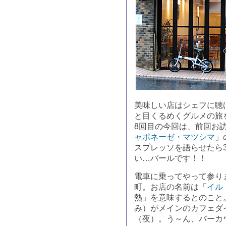
美味しい店はシェフに聴
と目くるめくグルメの旅
8回目の今回は、前回お
ャポネーゼ・マツシマ
」
スプレッソを語らせたら
い…バールです！！
電車に乗ってやって参り
町。お店の名前は「
イル
熱」を意味するとのこと
み）がメインのカフェダ
（夜）。う～ん、バーカ