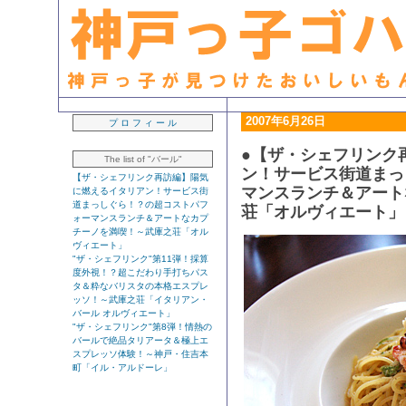
生粋の「神戸っ子」ライター・早坂久美子が見つけたおいしいもん日記
2007年6月26日
プ ロ フ ィ ー ル
●【ザ・シェフリンク
The list of "バール"
ン！サービス街道まっ
【ザ・シェフリンク再訪編】陽気
マンスランチ＆アート
に燃えるイタリアン！サービス街
道まっしぐら！？の超コストパフ
荘「オルヴィエート」
ォーマンスランチ＆アートなカプ
チーノを満喫！～武庫之荘「オル
ヴィエート」
"ザ・シェフリンク"第11弾！採算
度外視！？超こだわり手打ちパス
タ＆粋なバリスタの本格エスプレ
ッソ！～武庫之荘「イタリアン・
バール オルヴィエート」
"ザ・シェフリンク"第8弾！情熱の
バールで絶品タリアータ＆極上エ
スプレッソ体験！～神戸・住吉本
町「イル・アルドーレ」