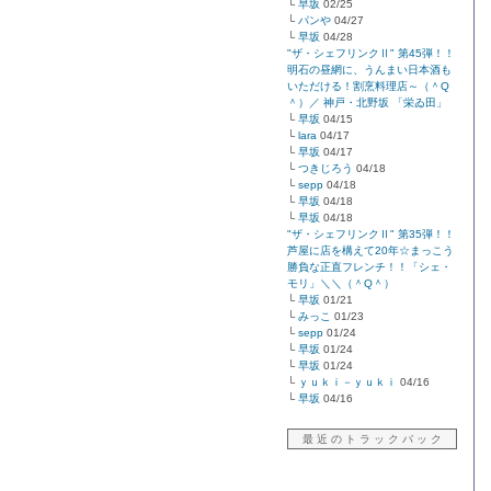
└
早坂
02/25
└
パンや
04/27
└
早坂
04/28
"ザ・シェフリンクⅡ" 第45弾！！
明石の昼網に、うんまい日本酒も
いただける！割烹料理店～（＾Q
＾）／ 神戸・北野坂 「栄ゐ田」
└
早坂
04/15
└
lara
04/17
└
早坂
04/17
└
つきじろう
04/18
└
sepp
04/18
└
早坂
04/18
└
早坂
04/18
"ザ・シェフリンクⅡ" 第35弾！！
芦屋に店を構えて20年☆まっこう
勝負な正直フレンチ！！「シェ・
モリ」＼＼（＾Q＾）
└
早坂
01/21
└
みっこ
01/23
└
sepp
01/24
└
早坂
01/24
└
早坂
01/24
└
ｙｕｋｉ－ｙｕｋｉ
04/16
└
早坂
04/16
最 近 の ト ラ ッ ク バ ッ ク