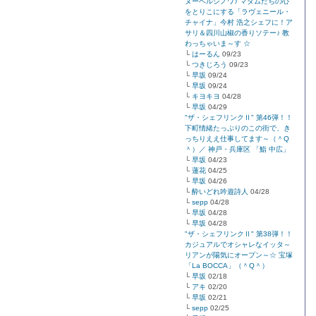
ヌーベルシノワ♪ マダムたちの心
をとりこにする「ラヴェニール・
チャイナ」今村 浩之シェフに！ア
サリ＆四川山椒の香りソテー♪ 教
わっちゃいま～す ☆
└
はーるん
09/23
└
つきじろう
09/23
└
早坂
09/24
└
早坂
09/24
└
キヨキヨ
04/28
└
早坂
04/29
"ザ・シェフリンクⅡ" 第46弾！！
下町情緒たっぷりのこの街で、き
っちりええ仕事してます～（＾Q
＾）／ 神戸・兵庫区 「鮨 中広」
└
早坂
04/23
└
蓮花
04/25
└
早坂
04/26
└
酔いどれ吟遊詩人
04/28
└
sepp
04/28
└
早坂
04/28
└
早坂
04/28
"ザ・シェフリンクⅡ" 第38弾！！
カジュアルでオシャレなイッタ～
リアンが陽気にオープン～☆ 宝塚
「La BOCCA」（＾Q＾）
└
早坂
02/18
└
アキ
02/20
└
早坂
02/21
└
sepp
02/25