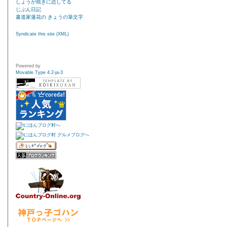
しょうが焼きに恋してる
じぶん日記
書道家蓮花の きょうの筆文字
Syndicate this site (XML)
Powered by
Movable Type 4.2-ja-3