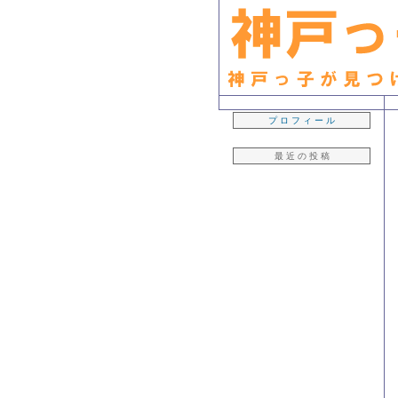
生粋の「神戸っ子」ライター・早坂久美子が見つけたおいしいもん日記
プ ロ フ ィ ー ル
最 近 の 投 稿