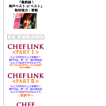
人 気 コ ン テ ン ツ