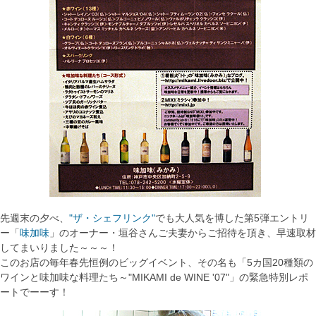
先週末の夕べ、
"ザ・シェフリンク"
でも大人気を博した第5弾エントリ
ー「
味加味
」のオーナー・垣谷さんご夫妻からご招待を頂き、早速取材
してまいりました～～～！
このお店の毎年春先恒例のビッグイベント、その名も「5カ国20種類の
ワインと味加味な料理たち～"MIKAMI de WINE '07"」の緊急特別レポ
ートでーーす！