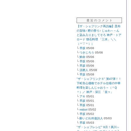
最 近 の コ メ ン ト
【ザ・シェフリンク再訪編】昆布
の旨味♪ 鰹の香り♪ じゅわ～～ん
と染み入りましてそろ 神戸・トア
ロード 懐石料理 「三木」＼＼
（＾▽＾））
└
早坂
05/06
└
つきじろう
05/06
└
鮪命
05/06
└
早坂
05/06
└
早坂
05/06
└
須磨人
05/08
└
早坂
05/08
"ザ・シェフリンクⅡ" 第47弾！！
下町良心価格でホテル仕様の中華
料理を楽しんじゃおう～（＾Q
＾）／ 神戸・深江 「皇々」
└
アキ
05/01
└
早坂
05/01
└
早坂
05/01
└
midori
05/02
└
早坂
05/02
└
酔いどれ吟遊詩人
05/03
└
早坂
05/03
"ザ・シェフレシピ" 9月！夙川～