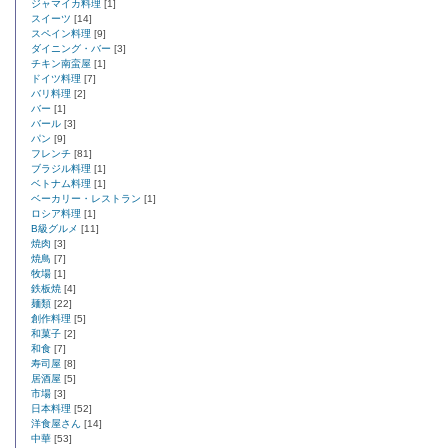
ジャマイカ料理
[1]
スイーツ
[14]
スペイン料理
[9]
ダイニング・バー
[3]
チキン南蛮屋
[1]
ドイツ料理
[7]
バリ料理
[2]
バー
[1]
バール
[3]
パン
[9]
フレンチ
[81]
ブラジル料理
[1]
ベトナム料理
[1]
ベーカリー・レストラン
[1]
ロシア料理
[1]
B級グルメ
[11]
焼肉
[3]
焼鳥
[7]
牧場
[1]
鉄板焼
[4]
麺類
[22]
創作料理
[5]
和菓子
[2]
和食
[7]
寿司屋
[8]
居酒屋
[5]
市場
[3]
日本料理
[52]
洋食屋さん
[14]
中華
[53]