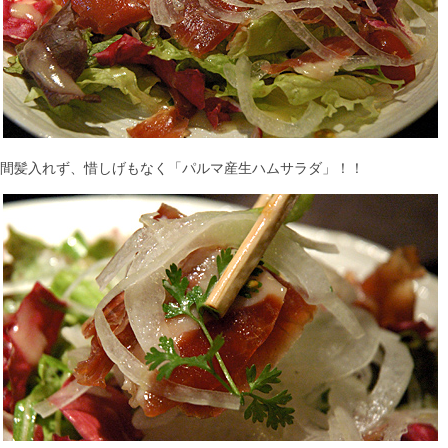
間髪入れず、惜しげもなく「パルマ産生ハムサラダ」！！