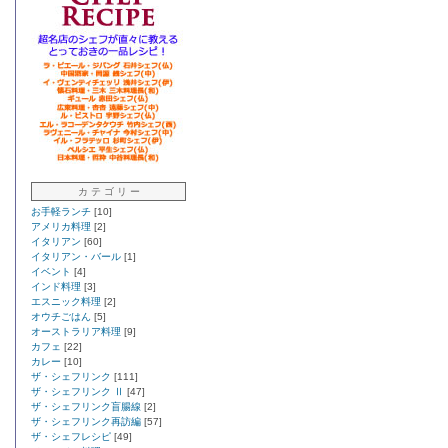
カ テ ゴ リ ー
お手軽ランチ
[10]
アメリカ料理
[2]
イタリアン
[60]
イタリアン・バール
[1]
イベント
[4]
インド料理
[3]
エスニック料理
[2]
オウチごはん
[5]
オーストラリア料理
[9]
カフェ
[22]
カレー
[10]
ザ・シェフリンク
[111]
ザ・シェフリンク Ⅱ
[47]
ザ・シェフリンク盲腸線
[2]
ザ・シェフリンク再訪編
[57]
ザ・シェフレシピ
[49]