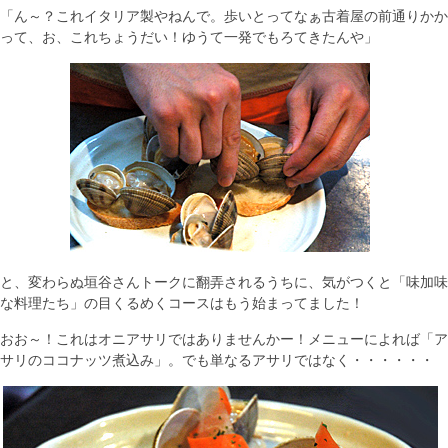
「ん～？これイタリア製やねんで。歩いとってなぁ古着屋の前通りかか
って、お、これちょうだい！ゆうて一発でもろてきたんや」
と、変わらぬ垣谷さんトークに翻弄されるうちに、気がつくと「味加味
な料理たち」の目くるめくコースはもう始まってました！
おお～！これはオニアサリではありませんかー！メニューによれば「ア
サリのココナッツ煮込み」。でも単なるアサリではなく・・・・・・