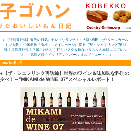
« 【特別番外編】春先の何気にセレブなランチ！～大阪･梅田「ザ･リッツカール
トン大阪」 中国料理「香桃」
|
メインページに戻る
|
"ザ・シェフリンク"第11
弾！採算度外視！？超こだわり手打ちパスタ＆粋なバリスタの本格エスプレッ
ソ！～武庫之荘「イタリアン・バール オルヴィエート」 »
2007年3月 5日
●【ザ・シェフリンク再訪編】世界のワイン＆味加味な料理の
夕べ！～”MIKAMI de WINE '07”スペシャルレポート！