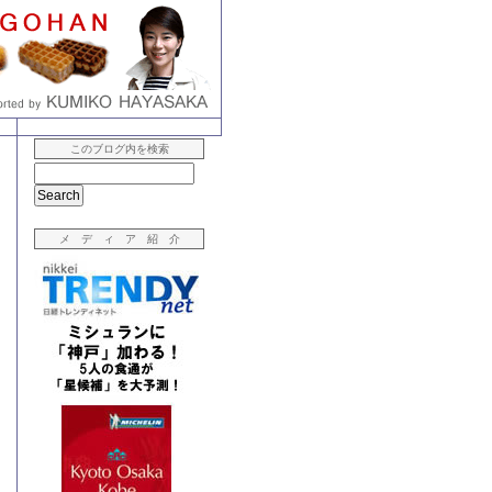
このブログ内を検索
メ デ ィ ア 紹 介