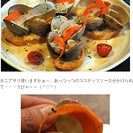
オニアサリ使いますかぁ～。あっつっつのココナッツソースがかけられ
て・・・うひゃ～～（＾◇＾）