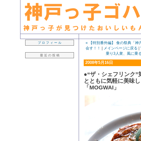
生粋の「神戸っ子」ライター・早坂久美子が見つけたおいしいもん日記
« 【特別番外編】 食の祭典「
プ ロ フ ィ ー ル
会す！！
|
メインページに戻る
|
乗り3人衆、風に乗る
最 近 の 投 稿
2008年5月16日
●“ザ・シェフリンク”
とともに気軽に美味し
「MOGWAI」