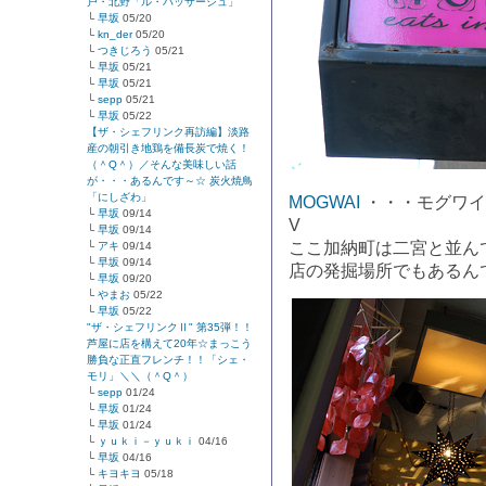
戸・北野「ル・パッサージュ」
└
早坂
05/20
└
kn_der
05/20
└
つきじろう
05/21
└
早坂
05/21
└
早坂
05/21
└
sepp
05/21
└
早坂
05/22
【ザ・シェフリンク再訪編】淡路
産の朝引き地鶏を備長炭で焼く！
（＾Q＾）／そんな美味しい話
が・・・あるんです～☆ 炭火焼鳥
「にしざわ」
MOGWAI
・・・モグワイ
└
早坂
09/14
V
└
早坂
09/14
ここ加納町は二宮と並ん
└
アキ
09/14
└
早坂
09/14
店の発掘場所でもあるん
└
早坂
09/20
└
やまお
05/22
└
早坂
05/22
"ザ・シェフリンクⅡ" 第35弾！！
芦屋に店を構えて20年☆まっこう
勝負な正直フレンチ！！「シェ・
モリ」＼＼（＾Q＾）
└
sepp
01/24
└
早坂
01/24
└
早坂
01/24
└
ｙｕｋｉ－ｙｕｋｉ
04/16
└
早坂
04/16
└
キヨキヨ
05/18