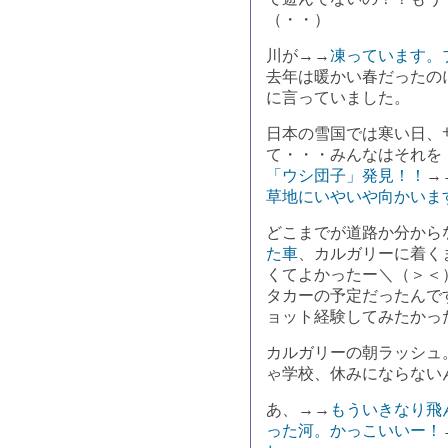
（・・）
川が→→
凍っています。
去年は暖かい春だったの
に言っていました。
日本の雪国では寒い日、
て・・・みんなはそれを
「ウシ団子」発見！！
→
草地にいやいや向かいま
どこまでが道路か分から
た車
、カルガリーに着く
くてよかったー＼（＞＜
タカーの予定だったんで
ョット経験してみたかっ
カルガリーの朝ラッシュ
ゃ学校、休みにならない
あ、→→
もういきなり飛
った河。かっこいいー！