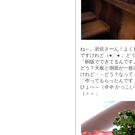
ね～。岩佐さーん！よく
ですけれど（●。●； ど
「銅版でできてるんです
どう？天板と側面が一枚
けれど・・どう？なって
「作ってもらったんです
ひょへ～（＠＠ かっこ
（＞＜；