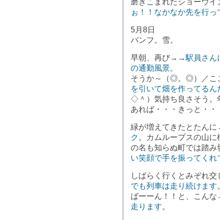
磨きこまれたショーウイ
ぉ！！なかなか先を行っ
5月8日
バンフ。雪。
早朝、再び→→
駅員さん
の通勤風景。
そうか～（◎。◎）／こ
を引いて畑を作ってるん
◇＾）気持ち良さそう。年
あれば・・・きっと・・
緑が増えてきたとたんに
ク
。カムループスの山に
の名も知らぬ町では踏み
い笑顔で手を振ってくれ
しばらく行くとみぞれ交
でも列車は走り続けます
ばーーん！！と、こんな
走ります
。