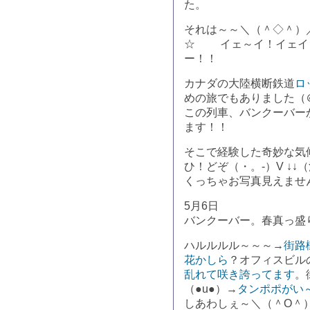
た。
それは～～＼（＾◇＾）
☆ イェ～イ！イェイ！
ー！！
カナダの大陸横断鉄道
ロ
めの旅でもありました（
この列車、バンクーバー
ます！！
そこで経験した奇妙な気
ひ！どぞ（・。-）V ↓
くっちゃお写真見えませ
5月6日
バンクーバー。春真っ盛
ハルルルル～～～→
街路
花かしら
？オフィスビル
乱れて咲き誇ってます
。
（●u●）→
タンポポがい
しあわしぇ～＼（＾O＾