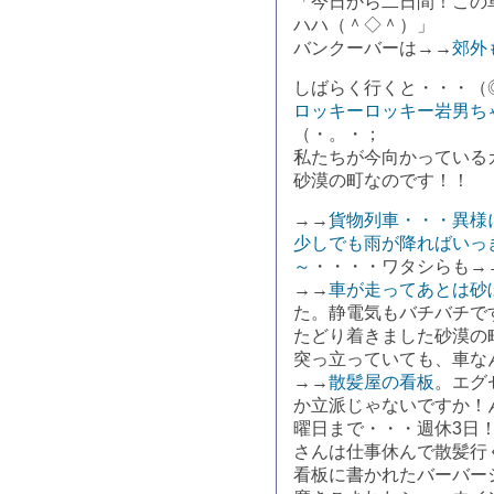
「今日から二日間！この
ハハ（＾◇＾）」
バンクーバーは→→
郊外
しばらく行くと・・・（
ロッキーロッキー岩男ち
（・。・；
私たちが今向かっている
砂漠の町なのです！！
→→
貨物列車・・・異様
少しでも雨が降ればいっ
～
・・・・ワタシらも→
→→
車が走ってあとは砂
た。静電気もバチバチで
たどり着きました砂漠の
突っ立っていても、車な
→→
散髪屋の看板
。エグ
か立派じゃないですか！
曜日まで・・・週休3日
さんは仕事休んで散髪行
看板に書かれたバーバー