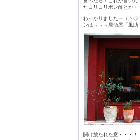
食べたら！これが旨いん
たコリコリポン酢とか・
わっかりましたー（＾◇
ンは→→→居酒屋「風助
開け放たれた窓・・・！