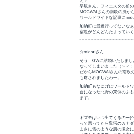
え？
早坂さん、フィエスタの前の
MOGWAIさんの南欧の風か
ワールドワイドな記事にmido
加納町に最近行ってないなぁ
宿題がどんどんたまっていく
☆midoriさん
そう！GWに結婚いたしまし
なってしまいました（＞＜；
だからMOGWAIさんの南
も癒されましたわー。
加納町もなにげにワールドワ
台になった北野の東側のふも
ます。
ギズモはいつ出てくるのー(^^
って思ってたら驚愕のカナダ
まさに雪のような肌の淑女に