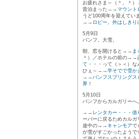
お疲れさま～（＾。＾）
昔泊まった→→
マウント
うど100周年を迎えてい
→→
ロビー。外はしきり
5月9日
バンフ。大雪。
朝、窓を開けると→→
ま
＾）／ホテルの前の→→
て
・・・って（＞＜）な
ひぇ～→→
半そでで雪か
→→
バンフスプリングス
界
！
5月10日
バンフからカルガリーへ
→→
レンタカー・・・借
ーバーに戻るためカルガ
途中の→→
キャンモア
で
が雪がすごかったようで
て遊んでないの！？もう