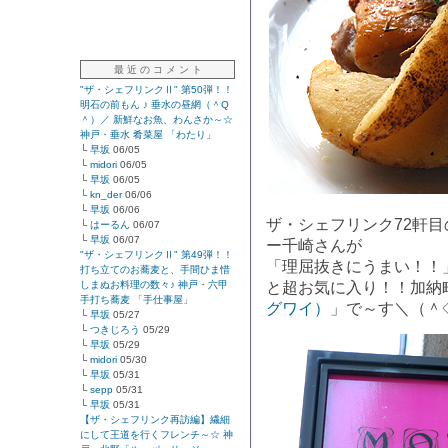
最 近 の コ メ ン ト
"ザ・シェフリンクⅡ" 第50弾！！
明石の前もん ♪ 垂水の昼網（＾Q
＾）／ 新鮮なお魚、わんさか～☆
神戸・垂水 肴菜屋 「わたり」
└
早坂
06/05
└
midori
06/05
└
早坂
06/05
└
kn_der
06/06
└
早坂
06/06
ザ・シェフリンク72軒
└
はーるん
06/07
└
早坂
06/07
ー千崎さんが
"ザ・シェフリンクⅡ" 第49弾！！
「理屈抜きにうまい！！
打ち立てのお蕎麦と、手間ひま惜
しまぬお料理の数々♪ 神戸・六甲
と超お気に入り！！加納
手打ち蕎麦 「手仕事屋」
グワイ）
」で～す＼（＾
└
早坂
05/27
└
つきじろう
05/29
└
早坂
05/29
└
midori
05/30
└
早坂
05/31
└
sepp
05/31
└
早坂
05/31
【ザ・シェフリンク再訪編】繊細
にして王道を行くフレンチ～☆ 神