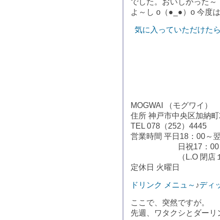
でした。おいしかった～
よ～し o（●_●）o 今
気に入っていただけたら
MOGWAI （モグワイ）
住所 神戸市中央区加納町2
TEL 078（252）4445
営業時間 平日18：00～翌
日祝17：00～2
（L.O 閉店１時
定休日 火曜日
ドリンク メニュ～
♪
ディ
ここで、突然ですが。
先週、ワタクシとダーリ