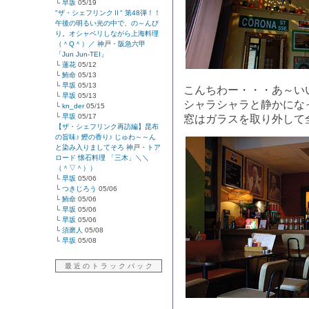
└
早坂
05/19
"ザ・シェフリンクⅡ" 第48弾！！
午後の明るい光の中で、の～んび
り。オシャベリしながら上海料理
（＾Q＾）／ 神戸・阪急六甲
「Jun Jun-TEI」
└
蓮花
05/12
└
鮪命
05/13
└
早坂
05/13
こんちわー・・・あ～い
└
早坂
05/13
シャラシャラと静かにな
└
kn_der
05/15
└
早坂
05/17
窓はガラスを取り外して
【ザ・シェフリンク再訪編】昆布
の旨味♪ 鰹の香り♪ じゅわ～～ん
と染み入りましてそろ 神戸・トア
ロード 懐石料理 「三木」＼＼
（＾▽＾））
└
早坂
05/06
└
つきじろう
05/06
└
鮪命
05/06
└
早坂
05/06
└
早坂
05/06
└
須磨人
05/08
└
早坂
05/08
最 近 の ト ラ ッ ク バ ッ ク