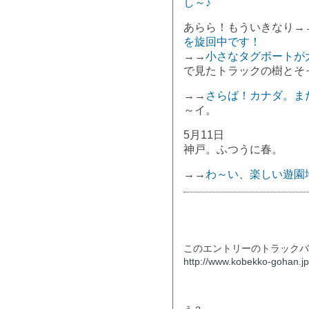
し～♪
あらら！もういきなり→
を旋回中です！
→→
小さなタグボートが
で見たトラックの樹とそ
→→
さらば！カナダ。ま
～イ。
5月11日
神戸。ふつうに春。
→→
わ～い、楽しい遊園
トラックバックURL
このエントリーのトラックバッ
http://www.kobekko-gohan.jp/
コメント