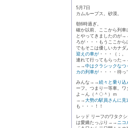
5月7日
カムループス。砂漠。
朝6時過ぎ。
確か以前、ここから列車
とやってきましたのが→
ろが・・・もうここから
でもそこは優しいカナダ
迎えの車が
・・・（；。
連れて行ってもらった→
→→
中はクラシックなつ
カの列車が
・・・・待っ
みんな→→
続々と乗り込
ーフ。つまり一等車。ワ
よ～ん（＾◇＾）ｍ
→→
大勢の駅員さんに見
も・・・！！
レッド リーフのワタク
は愛嬌たっぷり→→
ニコ