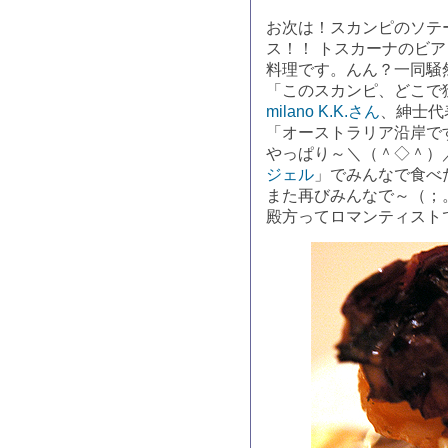
お次は！スカンピのソテ
ス！！ トスカーナのビ
料理です。んん？一同騒
「このスカンピ、どこで
milano K.K.さん
、紳士代
「オーストラリア沿岸で
やっぱり～＼（＾◇＾）
ジェル
」でみんなで食べ
また再びみんなで～（；
殿方ってロマンティスト