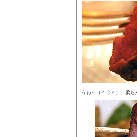
うわ～（＾◇＾）／柔ら