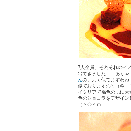
7人全員、それぞれのイ
出てきました！！ありゃ
ん
の、よく似てますわね
似ておりますの＼（＠。
イタリアで褐色の肌に大
色のショコラをデザイン
（＾◇＾ｍ