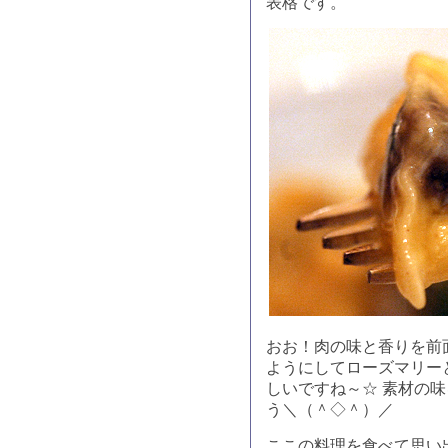
表格です。
おお！肉の味と香りを前
ようにしてローズマリー
しいですね～☆ 素材の
う＼（＾◇＾）／
ここの料理を食べて思い