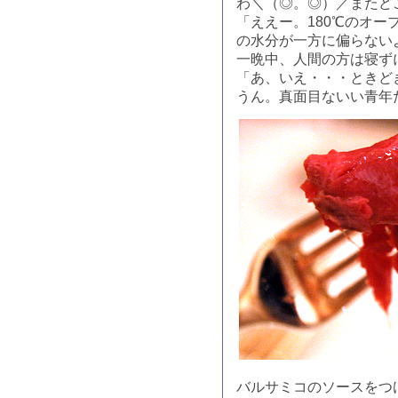
わ＼（◎。◎）／またど
「ええー。180℃のオー
の水分が一方に偏らない
一晩中、人間の方は寝ず
「あ、いえ・・・ときど
うん。真面目ないい青年
バルサミコのソースをつ