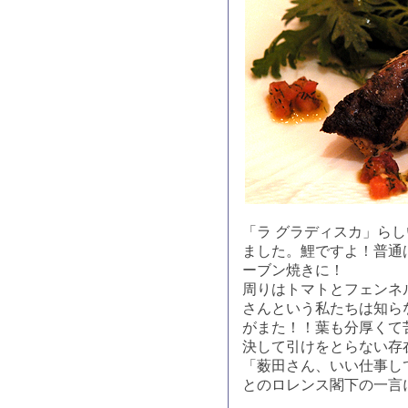
「ラ グラディスカ」ら
ました。鯉ですよ！普通
ーブン焼きに！
周りはトマトとフェンネ
さんという私たちは知ら
がまた！！葉も分厚くて
決して引けをとらない存
「薮田さん、いい仕事し
とのロレンス閣下の一言