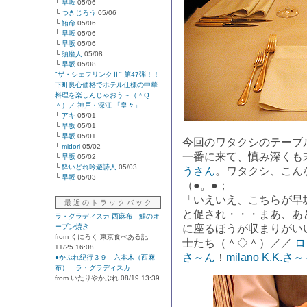
└
早坂
05/06
└
つきじろう
05/06
└
鮪命
05/06
└
早坂
05/06
└
早坂
05/06
└
須磨人
05/08
└
早坂
05/08
"ザ・シェフリンクⅡ" 第47弾！！
下町良心価格でホテル仕様の中華
料理を楽しんじゃおう～（＾Q
＾）／ 神戸・深江 「皇々」
└
アキ
05/01
└
早坂
05/01
└
早坂
05/01
今回のワタクシのテーブ
└
midori
05/02
一番に来て、慎み深くも
└
早坂
05/02
└
酔いどれ吟遊詩人
05/03
うさん
。ワタクシ、こん
└
早坂
05/03
（●。●；
「いえいえ、こちらが早
最 近 の ト ラ ッ ク バ ッ ク
と促され・・・まあ、あ
ラ・グラディスカ 西麻布 鯉のオ
ーブン焼き
に座るほうが収まりがい
from くにろく 東京食べある記
士たち（＾◇＾）／／
ロ
11/25 16:08
さ～ん
！
milano K.K.さ
●かぶれ紀行３９ 六本木（西麻
布） ラ・グラディスカ
from いたりやかぶれ 08/19 13:39