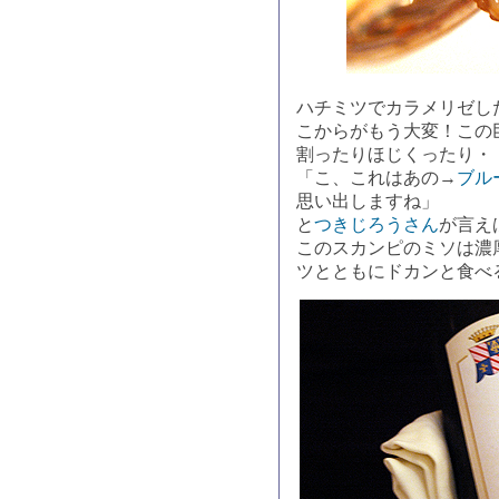
ハチミツでカラメリゼし
こからがもう大変！この
割ったりほじくったり・
「こ、これはあの→
ブル
思い出しますね」
と
つきじろうさん
が言え
このスカンピのミソは濃
ツとともにドカンと食べ