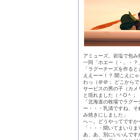
アミューズ。岩塩で包み
一同「ホエー（・。・？
「ラグーチーズを作ると
ええーー！？ 聞こえに
わっ（＠＠； どこから
サービスの男の子（カメ
と現れました（＾O＾；
「北海道の牧場でラグー
ー・・・乳清ですね、そ
み焼きにしました」
へ～。どうやってですか
「・・・聞いてまいりま
あ、あ、別にいいんです