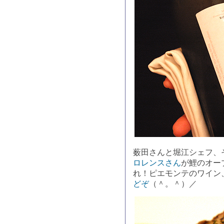
薮田さんと堀江シェフ、
ロレンスさん
が鯉のオー
れ！ピエモンテのワイン
どぞ
（＾。＾）／