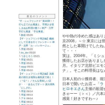
最 近 の コ メ ン ト
"ザ・シェフリンクⅡ" 第49弾！！
打ち立てのお蕎麦と、手間ひま惜
しまぬお料理の数々♪ 神戸・六甲
手打ち蕎麦 「手仕事屋」
└
鮪命
05/26
やや熱の冷めた感はあり
【ザ・シェフリンク再訪編】繊細
京2008」～☆ 東京に
にして王道を行くフレンチ～☆ 神
然とした幕開けでしたね
戸・北野「ル・パッサージュ」
└
早坂
05/20
て・・・
└
kn_der
05/20
実は、2004年。「ミシ
└
つきじろう
05/21
└
早坂
05/21
獲得したお店がありまし
└
早坂
05/21
月。イタリア北部ピエモ
└
sepp
05/21
ナ」。そこの料理長はな
└
早坂
05/22
【ザ・シェフリンク再訪編】淡路
産の朝引き地鶏を備長炭で焼く！
日本人初の☆獲得者、堀
（＾Q＾）／そんな美味しい話
日本で開いたお店→「
ラ
が・・・あるんです～☆ 炭火焼鳥
「にしざわ」
ヒロキエさん
主催の歓迎
└
早坂
09/14
きゃーー（＞＜）／六本
└
早坂
09/14
感覚！好きですわ～♪
└
アキ
09/14
└
早坂
09/14