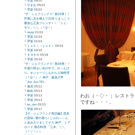
└
早坂
09/20
└
やまお
05/22
└
早坂
05/22
"ザ・シェフリンクⅡ" 第35弾！！
芦屋に店を構えて20年☆まっこう
勝負な正直フレンチ！！「シェ・
モリ」＼＼（＾Q＾）
└
sepp
01/24
└
早坂
01/24
└
早坂
01/24
└
ｙｕｋｉ－ｙｕｋｉ
04/16
└
早坂
04/16
└
キヨキヨ
05/18
└
早坂
05/19
"ザ・シェフリンクⅡ" 第48弾！！
午後の明るい光の中で、の～んび
り。オシャベリしながら上海料理
（＾Q＾）／ 神戸・阪急六甲
「Jun Jun-TEI」
└
蓮花
05/12
└
鮪命
05/13
わお（・◇・； レスト
└
早坂
05/13
└
早坂
05/13
ですね・・・。
└
kn_der
05/15
└
早坂
05/17
【ザ・シェフリンク再訪編】昆布
の旨味♪ 鰹の香り♪ じゅわ～～ん
と染み入りましてそろ 神戸・トア
ロード 懐石料理 「三木」＼＼
（＾▽＾））