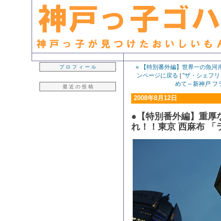
生粋の「神戸っ子」ライター・早坂久美子が見つけたおいしいもん日記
« 【特別番外編】世界一の魚河
プ ロ フ ィ ー ル
ンページに戻る
|
"ザ・シェフリ
めて～新神戸 フ
最 近 の 投 稿
2008年8月12日
●【特別番外編】重厚
れ！！東京 西麻布 「