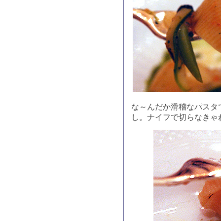
な～んだか滑稽なパスタ
し。ナイフで切らなきゃ