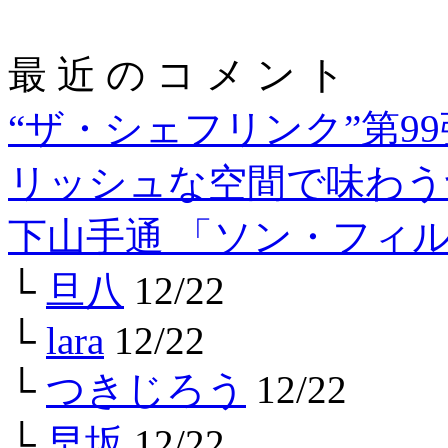
最 近 の コ メ ン ト
“ザ・シェフリンク”第9
リッシュな空間で味わう
下山手通 「ソン・フィ
└
旦八
12/22
└
lara
12/22
└
つきじろう
12/22
└
早坂
12/22