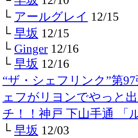
└
アールグレイ
12/15
└
早坂
12/15
└
Ginger
12/16
└
早坂
12/16
“ザ・シェフリンク”第9
ェフがリヨンでやっと出
チ！！神戸 下山手通 「
└
早坂
12/03