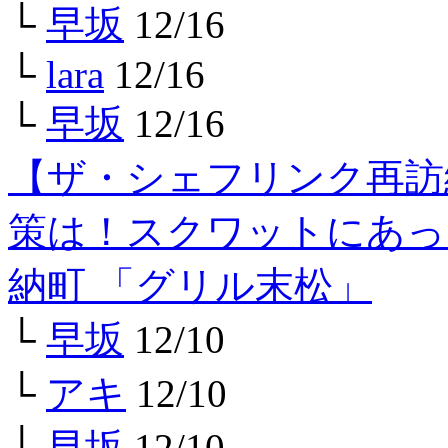
└
早坂
12/16
└
lara
12/16
└
早坂
12/16
【ザ・シェフリンク再訪
策は！スクワットにあっ
納町 「グリル末松」
└
早坂
12/10
└
アキ
12/10
└
早坂
12/10