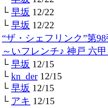
└
早坂
12/22
└
早坂
12/22
“ザ・シェフリンク”第9
～いフレンチ♪ 神戸 六
└
早坂
12/15
└
kn_der
12/15
└
早坂
12/15
└
アキ
12/15