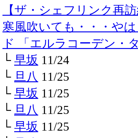
【ザ・シェフリンク再訪
寒風吹いても・・・やは
ド 「エルラコーデン・
└
早坂
11/24
└
旦八
11/25
└
早坂
11/25
└
旦八
11/25
└
早坂
11/25