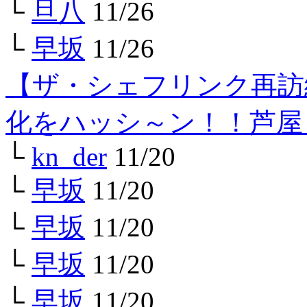
└
旦八
11/26
└
早坂
11/26
【ザ・シェフリンク再訪
化をハッシ～ン！！芦屋
└
kn_der
11/20
└
早坂
11/20
└
早坂
11/20
└
早坂
11/20
└
早坂
11/20