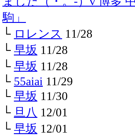
ました（・。-）v 博多
駒」
└
ロレンス
11/28
└
早坂
11/28
└
早坂
11/28
└
55aiai
11/29
└
早坂
11/30
└
旦八
12/01
└
早坂
12/01