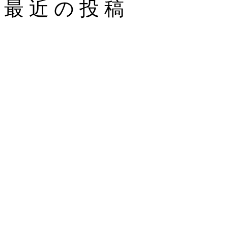
最 近 の 投 稿