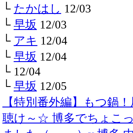
└
たかはし
12/03
└
早坂
12/03
└
アキ
12/04
└
早坂
12/04
└
12/04
└
早坂
12/05
【特別番外編】もつ鍋！
聴け～☆ 博多でちょこ