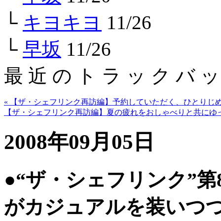
└
キヨキヨ
11/26
└
早坂
11/26
最 近 の ト ラ ッ ク バ ッ
« 【ザ・シェフリンク再訪編】予約していただく、ひとりじめ
【ザ・シェフリンク再訪編】夏の疲れをおしゃべりと共にゆっ
2008年09月05日
●“ザ・シェフリンク”
がカジュアルを装いつ