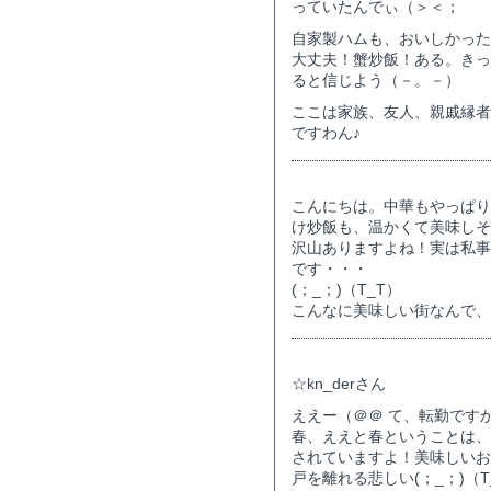
っていたんでぃ（＞＜；
自家製ハムも、おいしかった
大丈夫！蟹炒飯！ある。きっ
ると信じよう（－。－）
ここは家族、友人、親戚縁者
ですわん♪
こんにちは。中華もやっぱり
け炒飯も、温かくて美味しそ
沢山ありますよね！実は私事
です・・・
(；_；)（T_T）
こんなに美味しい街なんで、
☆kn_derさん
ええー（＠＠ て、転勤です
春、ええと春ということは、
されていますよ！美味しいお
戸を離れる悲しい(；_；)（