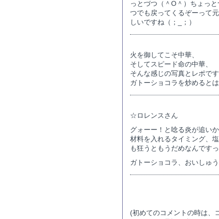
っとづつ（＾O＾）ちょっと
つでも戻ってくるぞーって元
しいですね（；_；）
火を御してこそ中華、
そしてスピード命の中華、
そんな感じの写真とレポです
ガトーショコラを炒めるとは
☆ロレンスさん
グォーー！と唸る炎が追いか
材料を入れるタイミング、塩
も狂うともうだめなんですっ
ガトーショコラ、おいしゅう
コメントする
(初めてのコメントの時は、