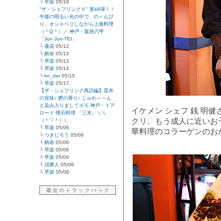
└
早坂
05/19
"ザ・シェフリンクⅡ" 第48弾！！
午後の明るい光の中で、の～んび
り。オシャベリしながら上海料理
（＾Q＾）／ 神戸・阪急六甲
「Jun Jun-TEI」
└
蓮花
05/12
└
鮪命
05/13
└
早坂
05/13
└
早坂
05/13
└
kn_der
05/15
└
早坂
05/17
【ザ・シェフリンク再訪編】昆布
の旨味♪ 鰹の香り♪ じゅわ～～ん
と染み入りましてそろ 神戸・トア
イケメン シェフ 銭 明
ロード 懐石料理 「三木」＼＼
クリ、もう成人に近いお
（＾▽＾））
└
早坂
05/06
華料理のコラーゲン
└
つきじろう
05/06
└
鮪命
05/06
└
早坂
05/06
└
早坂
05/06
└
須磨人
05/08
└
早坂
05/08
最 近 の ト ラ ッ ク バ ッ ク