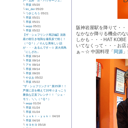
戸・北野「ル・パッサージュ」
└
早坂
05/20
└
kn_der
05/20
└
つきじろう
05/21
└
早坂
05/21
└
早坂
05/21
└
sepp
05/21
阪神岩屋駅を降りて・・・。
└
早坂
05/22
なかなか降りる機会のな
【ザ・シェフリンク再訪編】淡路
しかも・・・HAT KO
産の朝引き地鶏を備長炭で焼く！
（＾Q＾）／そんな美味しい話
いてなくって・・・お店
が・・・あるんです～☆ 炭火焼鳥
ぁ～☆ 中国料理「
同源
」
「にしざわ」
└
早坂
09/14
└
早坂
09/14
└
アキ
09/14
└
早坂
09/14
└
早坂
09/20
└
やまお
05/22
└
早坂
05/22
"ザ・シェフリンクⅡ" 第35弾！！
芦屋に店を構えて20年☆まっこう
勝負な正直フレンチ！！「シェ・
モリ」＼＼（＾Q＾）
└
sepp
01/24
└
早坂
01/24
└
早坂
01/24
└
ｙｕｋｉ－ｙｕｋｉ
04/16
└
早坂
04/16
└
キヨキヨ
05/18