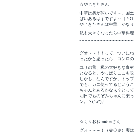
☆やじきたさん
中華は奥が深いです～。国土
ぱいあるはずですよ～（＾O
やじきたさんは中華、かなり
私も大きくなったら中華料理
グオ～～！！って、ついにねぇ
ったかと思ったら、コンロの
ユリの蕾、私の大好きな食材
となると、やっぱりここも攻
しかも、なんですか、トップ
でも、カニ使ってるというこ
ちゃんとあるかなぁ？とって
明日でものぞみちゃんに乗っ
ン。ヽ(^o^)丿
☆くりおねmidoriさん
グォ～～～！（＠◇＠）実はね