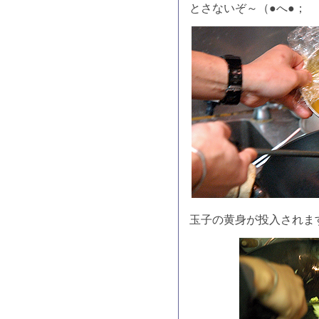
とさないぞ～（●へ●；
玉子の黄身が投入されま