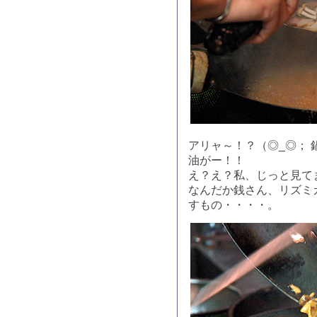
アリャ～！？（◎_◎；
油がー！！
え？え？私、じっと見て
なんだか銭さん、リズミ
すもの・・・・。