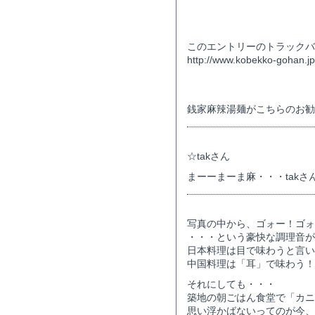
トラックバックURL
このエントリーのトラックバッ
http://www.kobekko-gohan.jp/
コメント
銭家麻辣湯麺がこちらのお勧めだ
☆takさん
まーーまーま麻・・・takさん
写真の中から、ゴォー！ゴォ
・・・という豪快な調理音が
日本料理は目で味わうと言い
中国料理は「耳」で味わう！
それにしても・・・
築地の朝ごはん食堂で「カニ
思い浮かばないってのが今、