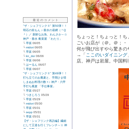
最 近 の コ メ ン ト
"ザ・シェフリンクⅡ" 第50弾！！
明石の前もん ♪ 垂水の昼網（＾Q
＾）／ 新鮮なお魚、わんさか～☆
ちょっと！ちょっと！ち
神戸・垂水 肴菜屋 「わたり」
ごいお店が（＠。＠；・
└
早坂
06/05
└
midori
06/05
何が飛び出すやら驚きの
└
早坂
06/05
→「
ここのいダイニング
└
kn_der
06/06
店。神戸は岩屋。中国料
└
早坂
06/06
└
はーるん
06/07
└
早坂
06/07
"ザ・シェフリンクⅡ" 第49弾！！
打ち立てのお蕎麦と、手間ひま惜
しまぬお料理の数々♪ 神戸・六甲
手打ち蕎麦 「手仕事屋」
└
早坂
05/27
└
つきじろう
05/29
└
早坂
05/29
└
midori
05/30
└
早坂
05/31
└
sepp
05/31
└
早坂
05/31
【ザ・シェフリンク再訪編】繊細
にして王道を行くフレンチ～☆ 神