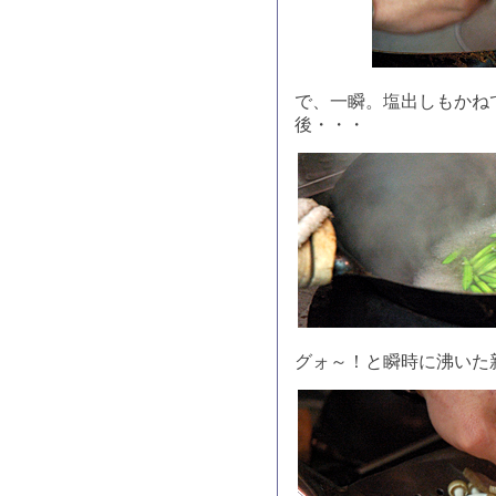
で、一瞬。塩出しもかね
後・・・
グォ～！と瞬時に沸いた