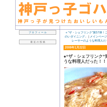
生粋の「神戸っ子」ライター・早坂久美子が見つけたおいしいもん日記
« “ザ・シェフリンク”第57弾
プ ロ フ ィ ー ル
のいダイニング」
|
メインページ
レーサーのような料理人だっ
最 近 の 投 稿
2008年1月22日
●“ザ・シェフリンク”
うな料理人だった！！