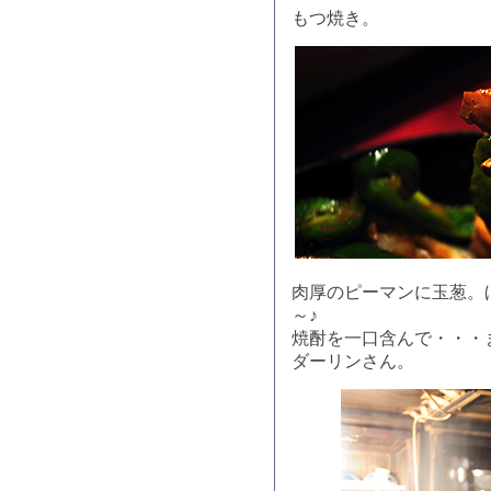
もつ焼き。
肉厚のピーマンに玉葱。
～♪
焼酎を一口含んで・・・
ダーリンさん。