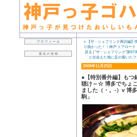
生粋の「神戸っ子」ライター・早坂久美子が見つけたおいしいもん日記
« 【ザ・シェフリンク再訪編】
プ ロ フ ィ ー ル
り熱かった！！神戸 トアロード
戻る
|
"ザ・シェフリンク"第9
最 近 の 投 稿
と出会えた地に足の着いたフレ
2008年11月25日
●【特別番外編】もつ
聴け～☆ 博多でちょ
ました（・。-）v 博
駒」