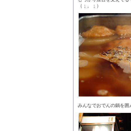
（；。；）
みんなでおでんの鍋を囲