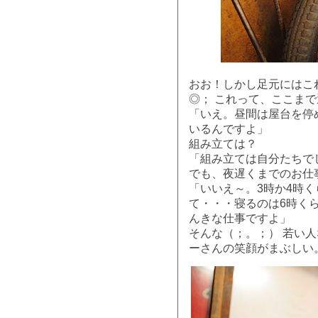
おお！しかし足元にはこ
◎； これって、ここま
「いえ。昼間は屋台を停
いるんですよ」
組み立ては？
「組み立ては自分たちで
でも、夜遅くまでのお仕
「いいえ～。3時か4時
て・・・寝るのは6時く
んきな仕事ですよ」
そんな（；。；） 若い
ーさんの笑顔がまぶしい