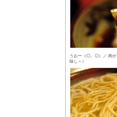
うおー（◎。◎）／ 肉
味し～♪