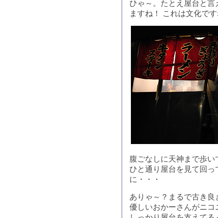
ひゃ～。たとえ屋台と言
ますね！ これは文化で
腹ごなしに天神まで歩い
ひと通り屋台を見て回っ
に・・・
ありゃ～？まるで古き良
優しいおかーさんがニコ
しっかり屋台を支えてる