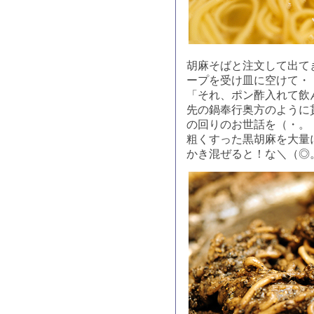
胡麻そばと注文して出て
ープを受け皿に空けて・
「それ、ポン酢入れて飲
先の鍋奉行奥方のように
の回りのお世話を（・。
粗くすった黒胡麻を大量
かき混ぜると！な＼（◎