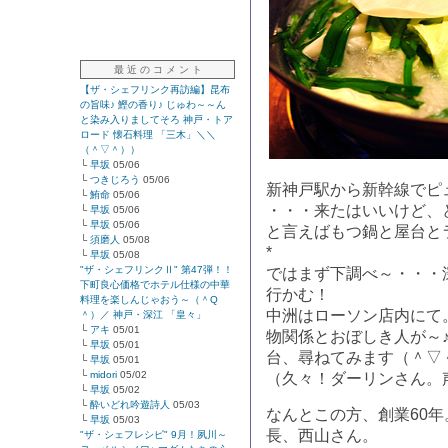
最 近 の コ メ ン ト
【ザ・シェフリンク再訪編】昆布
の旨味♪ 鰹の香り♪ じゅわ～～ん
と染み入りましてそろ 神戸・トア
ロード 懐石料理 「三木」＼＼
（＾▽＾））
└
早坂
05/06
└
つきじろう
05/06
新神戸駅から新幹線でピ
└
鮪命
05/06
・・・来たはいいけど、
└
早坂
05/06
└
早坂
05/06
と言えばもつ鍋と屋台と
└
須磨人
05/08
*
└
早坂
05/08
"ザ・シェフリンクⅡ" 第47弾！！
ではまず下調べ～・・・
下町良心価格でホテル仕様の中華
行かむ！
料理を楽しんじゃおう～（＾Q
中洲はローソン店内にて
＾）／ 神戸・深江 「皇々」
└
アキ
05/01
物関係とおぼしき人が～
└
早坂
05/01
台、尋ねてみます（＾
└
早坂
05/01
└
midori
05/02
（久々！ダーリンさん。声
└
早坂
05/02
└
酔いどれ吟遊詩人
05/03
なんとこの方、創業60
└
早坂
05/03
長、西山さん。
"ザ・シェフレシピ" 9月！夙川～