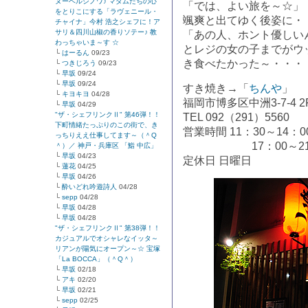
ヌーベルシノワ♪ マダムたちの心
「では、よい旅を～☆」
をとりこにする「ラヴェニール・
颯爽と出てゆく後姿に・
チャイナ」今村 浩之シェフに！ア
サリ＆四川山椒の香りソテー♪ 教
「あの人、ホント優しい
わっちゃいま～す ☆
とレジの女の子までがウ
└
はーるん
09/23
き食べたかった～・・・
└
つきじろう
09/23
└
早坂
09/24
└
早坂
09/24
すき焼き→「
ちんや
」
└
キヨキヨ
04/28
福岡市博多区中洲3-7-4 2
└
早坂
04/29
"ザ・シェフリンクⅡ" 第46弾！！
TEL 092（291）5560
下町情緒たっぷりのこの街で、き
営業時間 11：30～14：0
っちりええ仕事してます～（＾Q
17：00～21：3
＾）／ 神戸・兵庫区 「鮨 中広」
└
早坂
04/23
定休日 日曜日
└
蓮花
04/25
└
早坂
04/26
└
酔いどれ吟遊詩人
04/28
└
sepp
04/28
└
早坂
04/28
└
早坂
04/28
"ザ・シェフリンクⅡ" 第38弾！！
カジュアルでオシャレなイッタ～
リアンが陽気にオープン～☆ 宝塚
「La BOCCA」（＾Q＾）
└
早坂
02/18
└
アキ
02/20
└
早坂
02/21
└
sepp
02/25