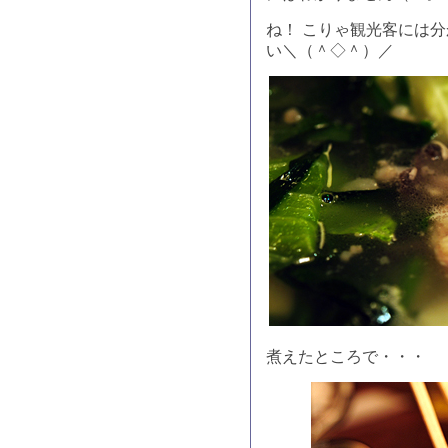
ね！ こりゃ観光客には
い＼（＾◇＾）／
煮えたところで・・・