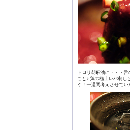
トロリ胡麻油に・・・舌
こと♪ 鶏の極上レバ刺
ぐ！一週間考えさせてい