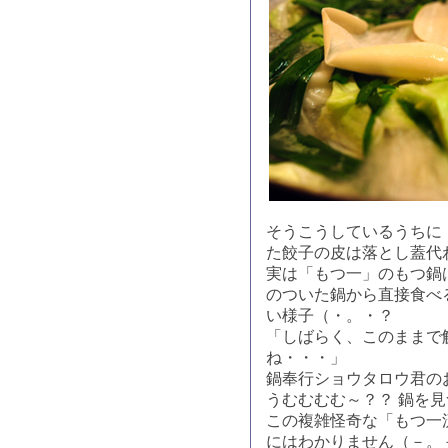
そうこうしているうちに
た餃子の皮は落とし蓋代
実は「もつ一」のもつ鍋
のついた鍋から直接食べ
い様子（・。・？
「しばらく、このままで
ね・・・」
鍋奉行ショウタロウ君の
うむむむむ～？？ 鍋を
この複雑怪奇な「もつ一
にはわかりません（－。－