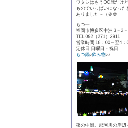
ワタシはもうOO歳だけ
ものでいっぱいになった
ありました～（＠＠
もつ一
福岡市博多区中洲 3－3－
TEL 092（271）2911
営業時間 18：00～翌4：
定休日 日曜日・祝日
もつ鍋
♪
飲み物
♪♪
夜の中洲。那珂川の岸辺