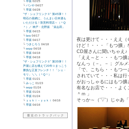
└
早坂
02/25
└
パンや
04/27
└
早坂
04/28
"ザ・シェフリンクⅡ" 第45弾！！
明石の昼網に、うんまい日本酒も
いただける！割烹料理店～（＾Q
＾）／ 神戸・北野坂 「栄ゐ田」
└
早坂
04/15
└
lara
04/17
夜は更けて・・・ええ（
└
早坂
04/17
└
つきじろう
04/18
けど！・・・「もつ擴」
└
sepp
04/18
CD屋さんに聞いちゃえ♪
└
早坂
04/18
「ええ～と・・・もつ擴
└
早坂
04/18
"ザ・シェフリンクⅡ" 第35弾！！
なんっ（－。－； グル
芦屋に店を構えて20年☆まっこう
「で、こちら・・もつ一
勝負な正直フレンチ！！「シェ・
モリ」＼＼（＾Q＾）
されていて・・・私は行
└
早坂
01/21
がおっしゃるにはもつ擴
└
みっこ
01/23
有名なお店で・・・よく
└
sepp
01/24
└
早坂
01/24
＾ｍ 」
└
早坂
01/24
そっか～（'▽'）じゃあ
└
ｙｕｋｉ－ｙｕｋｉ
04/16
└
早坂
04/16
最 近 の ト ラ ッ ク バ ッ ク