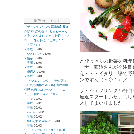
最 近 の コ メ ン ト
【ザ・シェフリンク再訪編】昆布
の旨味♪ 鰹の香り♪ じゅわ～～ん
と染み入りましてそろ 神戸・トア
ロード 懐石料理 「三木」＼＼
（＾▽＾））
└
早坂
05/06
└
つきじろう
05/06
└
鮪命
05/06
とびっきりの野菜を料理
└
早坂
05/06
ーナー西澤さんが今注目
└
早坂
05/06
└
須磨人
05/08
え・・・イタリア語で野
└
早坂
05/08
ンです＼（＾◇＾）／
"ザ・シェフリンクⅡ" 第47弾！！
下町良心価格でホテル仕様の中華
料理を楽しんじゃおう～（＾Q
ザ・シェフリンク76軒
＾）／ 神戸・深江 「皇々」
最近スタートいたしまし
└
アキ
05/01
入してまいりました・・
└
早坂
05/01
└
早坂
05/01
└
midori
05/02
└
早坂
05/02
└
酔いどれ吟遊詩人
05/03
└
早坂
05/03
"ザ・シェフレシピ" 9月！夙川～