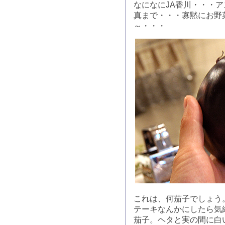
なになにJA香川・・・
真まで・・・寡黙にお野
～・・・
これは、何茄子でしょう
テーキなんかにしたら気
茄子。ヘタと実の間に白