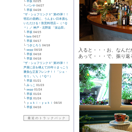
└
早坂
02/25
└
パンや
04/27
└
早坂
04/28
"ザ・シェフリンクⅡ" 第45弾！！
明石の昼網に、うんまい日本酒も
いただける！割烹料理店～（＾Q
＾）／ 神戸・北野坂 「栄ゐ田」
└
早坂
04/15
└
lara
04/17
└
早坂
04/17
└
つきじろう
04/18
入ると・・・お、なんだ
└
sepp
04/18
└
早坂
04/18
あって・・・で、振り返
└
早坂
04/18
"ザ・シェフリンクⅡ" 第35弾！！
芦屋に店を構えて20年☆まっこう
勝負な正直フレンチ！！「シェ・
モリ」＼＼（＾Q＾）
└
早坂
01/21
└
みっこ
01/23
└
sepp
01/24
└
早坂
01/24
└
早坂
01/24
└
ｙｕｋｉ－ｙｕｋｉ
04/16
└
早坂
04/16
最 近 の ト ラ ッ ク バ ッ ク