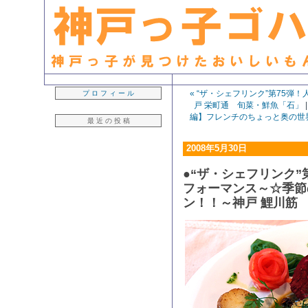
生粋の「神戸っ子」ライター・早坂久美子が見つけたおいしいもん日記
« “ザ・シェフリンク”第75
プ ロ フ ィ ー ル
戸 栄町通 旬菜・鮮魚「石」
編】フレンチのちょっと奥の世界
最 近 の 投 稿
2008年5月30日
●“ザ・シェフリンク”
フォーマンス～☆季節
ン！！～神戸 鯉川筋