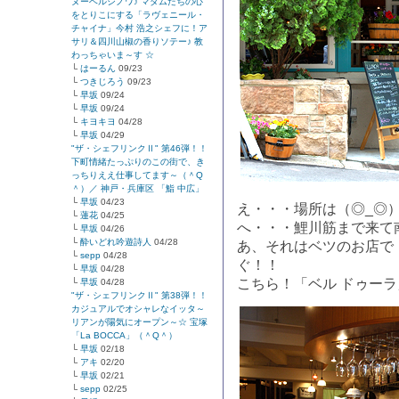
ヌーベルシノワ♪ マダムたちの心
をとりこにする「ラヴェニール・
チャイナ」今村 浩之シェフに！ア
サリ＆四川山椒の香りソテー♪ 教
わっちゃいま～す ☆
└
はーるん
09/23
└
つきじろう
09/23
└
早坂
09/24
└
早坂
09/24
└
キヨキヨ
04/28
└
早坂
04/29
"ザ・シェフリンクⅡ" 第46弾！！
下町情緒たっぷりのこの街で、き
っちりええ仕事してます～（＾Q
＾）／ 神戸・兵庫区 「鮨 中広」
└
早坂
04/23
え・・・場所は（◎_◎
└
蓮花
04/25
へ・・・鯉川筋まで来て
└
早坂
04/26
└
酔いどれ吟遊詩人
04/28
あ、それはベツのお店で
└
sepp
04/28
ぐ！！
└
早坂
04/28
こちら！「ベル ドゥー
└
早坂
04/28
"ザ・シェフリンクⅡ" 第38弾！！
カジュアルでオシャレなイッタ～
リアンが陽気にオープン～☆ 宝塚
「La BOCCA」（＾Q＾）
└
早坂
02/18
└
アキ
02/20
└
早坂
02/21
└
sepp
02/25