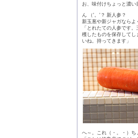
お、味付けちょっと濃い
ん （’。’？ 新人参？
新玉葱や新ジャガならよ
「とれたての人参です。
穫したものを保存してし
いね。持ってきます」
へ～。これ（・。・）ち