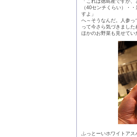
「これは徳島産ですが、
（40センチくらい）・
すよ」
へ～そうなんだ。人参っ
って今さら気づきました
ほかのお野菜も見せてい
ふっとーいホワイトアス